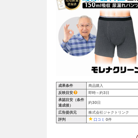
成果条件
商品購入
反映目安
即時～約3日
承認目安（条件
約30日
達成後）
広告提供元
株式会社ジャクトリンク
評判
口コミ
0件