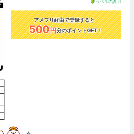
ラベルの説明
アメフリ経由で登録すると
500
円
分のポイントGET！