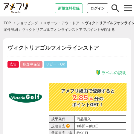
tog
新規無料登録
ログイン
nav
TOP
ショッピング
スポーツ・アウトドア
ヴィクトリアゴルフオンライ
案件詳細：ヴィクトリアゴルフオンラインストアでポイントが貯まる
ヴィクトリアゴルフオンラインストア
広告
審査中保証
リピートOK
ラベルの説明
アメフリ経由で登録すると
2.85
％
分の
ポイントGET！
成果条件
商品購入
反映目安
1時間～約3日
承認目安（条
約90日