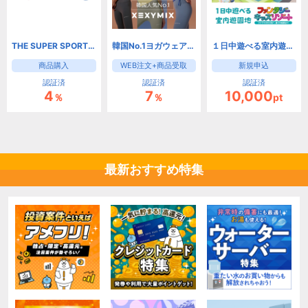
THE SUPER SPORTS XEBIO スーパースポーツゼビオ
韓国No.1ヨガウェアブランド【XEXYMIX】
１日中遊べる室内遊園地 ファンタジーキッズリゾート
商品購入
WEB注文+商品受取
新規申込
認証済
認証済
認証済
4
7
10,000
％
％
pt
最新おすすめ特集