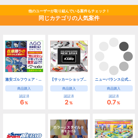
他のユーザーが取り組んでいる案件もチェック！
同じカテゴリの人気案件
激安ゴルフウェア・ゴルフクラブの有賀園ゴルフオンラインAGO
【サッカーショップ】KAMO
ニューバランス公式オンラインストア
商品購入
商品購入
商品購入
認証済
認証済
認証済
6
2
0.7
％
％
％