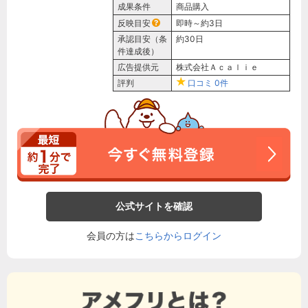
成果条件
商品購入
反映目安
即時～約3日
承認目安（条
約30日
件達成後）
広告提供元
株式会社Ａｃａｌｉｅ
評判
口コミ
0件
公式サイトを確認
会員の方は
こちらからログイン