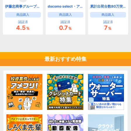
伊藤忠商事グループの中古スマホ（iPhone / Android）ECサイト「にこスマ」
docomo select・アクセサリー（ドコモオンラインショップ）
累計出荷台数80万突破。テレビスタンドならWALL【EQUALS】
商品購入
商品購入
商品購入
認証済
認証済
認証済
4.5
0.7
7
％
％
％
最新おすすめ特集