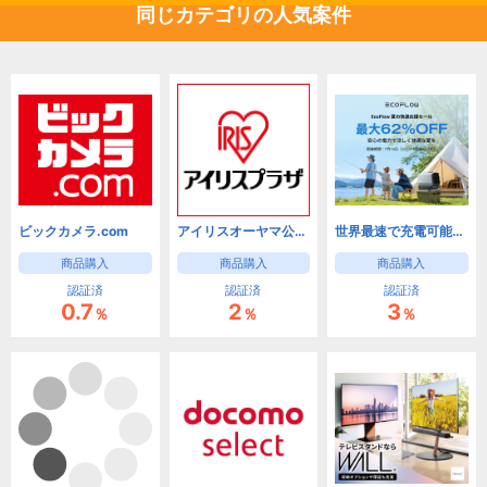
同じカテゴリの人気案件
ビックカメラ.com
アイリスオーヤマ公式通販サイト【アイリスプラザ】
世界最速で充電可能なポータブル電源 【EcoFlow（エコフロー）】 公式通販サイト
商品購入
商品購入
商品購入
認証済
認証済
認証済
0.7
2
3
％
％
％