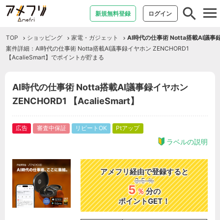
tog
新規無料登録
ログイン
nav
TOP
ショッピング
家電・ガジェット
AI時代の仕事術 Notta搭載AI議事録イ
案件詳細：AI時代の仕事術 Notta搭載AI議事録イヤホン ZENCHORD1
【AcalieSmart】でポイントが貯まる
AI時代の仕事術 Notta搭載AI議事録イヤホン
ZENCHORD1 【AcalieSmart】
広告
審査中保証
リピートOK
Ptアップ
ラベルの説明
アメフリ経由で登録すると
3.5
％
5
％
分の
ポイントGET！