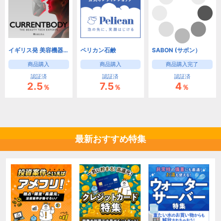
イギリス発 美容機器のスペシャリスト CurrentBody | カレントボディ
ペリカン石鹸
SABON (サボン）
商品購入
商品購入
商品購入完了
認証済
認証済
認証済
2.5
7.5
4
％
％
％
最新おすすめ特集