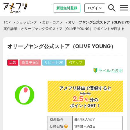
tog
新規無料登録
ログイン
nav
TOP
ショッピング
美容・コスメ
オリーブヤング公式ストア（OLIVE YO
案件詳細：オリーブヤング公式ストア（OLIVE YOUNG）でポイントが貯まる
オリーブヤング公式ストア（OLIVE YOUNG）
広告
審査中保証
リピートOK
Ptアップ
ラベルの説明
アメフリ経由で登録すると
1.5
％
2.5
％
分の
ポイントGET！
成果条件
商品購入完了
反映目安
1時間～約3日