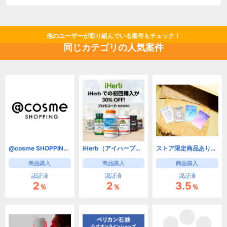
他のユーザーが取り組んでいる案件もチェック！
同じカテゴリの人気案件
@cosme SHOPPING（アットコスメショッピング） コスメ・コム
iHerb（アイハーブ）【新規・2回目以降リピートOK!】
ストア限定商品あり【Nature Lab Store(ネイチャーラボストア)】
商品購入
商品購入
商品購入
認証済
認証済
認証済
2
2
3.5
％
％
％