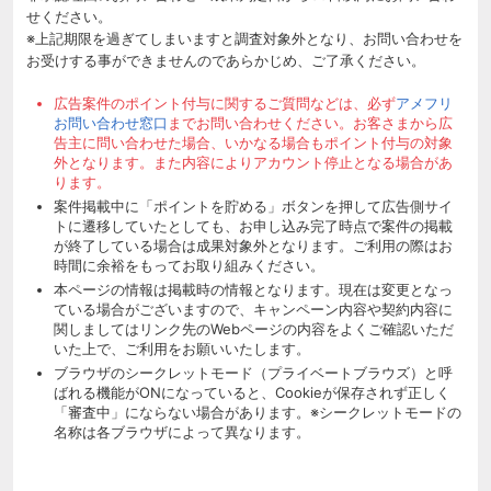
せください。
※上記期限を過ぎてしまいますと調査対象外となり、お問い合わせを
お受けする事ができませんのであらかじめ、ご了承ください。
広告案件のポイント付与に関するご質問などは、必ず
アメフリ
お問い合わせ窓口
までお問い合わせください。お客さまから広
告主に問い合わせた場合、いかなる場合もポイント付与の対象
外となります。また内容によりアカウント停止となる場合があ
ります。
案件掲載中に「ポイントを貯める」ボタンを押して広告側サイ
トに遷移していたとしても、お申し込み完了時点で案件の掲載
が終了している場合は成果対象外となります。ご利用の際はお
時間に余裕をもってお取り組みください。
本ページの情報は掲載時の情報となります。現在は変更となっ
ている場合がございますので、キャンペーン内容や契約内容に
関しましてはリンク先のWebページの内容をよくご確認いただ
いた上で、ご利用をお願いいたします。
ブラウザのシークレットモード（プライベートブラウズ）と呼
ばれる機能がONになっていると、Cookieが保存されず正しく
「審査中」にならない場合があります。※シークレットモードの
名称は各ブラウザによって異なります。