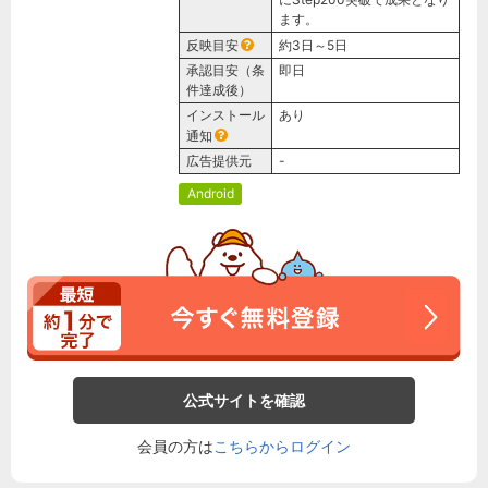
ます。
反映目安
約3日～5日
承認目安（条
即日
件達成後）
インストール
あり
通知
広告提供元
-
Android
公式サイトを確認
会員の方は
こちらからログイン