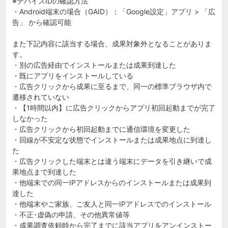
※デバイスIDの確認方法
・Android端末の場合（GAID）：「Google設定」アプリ > 「広
告」 から確認可能
また下記内容に該当する場合、成果対象外となることがありま
す。
・別の広告経由でインストールまたは成果到達した
・既にアプリをインストールしている
・広告クリックから成果に至るまで、同一の標準ブラウザ内で
遷移されていない
・【1時間以内】に広告クリックからアプリ初回起動までが完了
しなかった
・広告クリックから初回起動までに通信環境を変更した
・回線が不安定な状態でインストールまたは成果地点に到達し
た
・広告クリックした端末とは違う端末にデータを引き継いで成
果地点まで到達した
・他端末での同一IPアドレスからのインストールまたは成果到
達した
・他端末やご家族、ご友人と同一IPアドレスでのインストール
・不正･虚偽の申請、その他異常値等
・成果調査依頼時から完了までに該当アプリをアンインストー