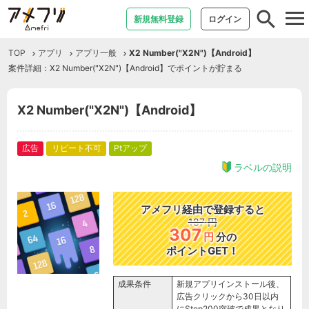
tog
新規無料登録
ログイン
nav
TOP
アプリ
アプリ一般
X2 Number("X2N")【Android】
案件詳細：X2 Number("X2N")【Android】でポイントが貯まる
X2 Number("X2N")【Android】
広告
リピート不可
Ptアップ
ラベルの説明
アメフリ経由で登録すると
187
円
307
円
分の
ポイントGET！
成果条件
新規アプリインストール後、
広告クリックから30日以内
にStep200突破で成果となり