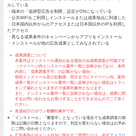
ルしている
・端末の「追跡型広告を制限」設定がONになっている
・公共WiFiをご利用しインストールまたは成果地点に到達した
・日本国内以外からのアクセスまたは日本国以外のIPを利用し
たアクセス
・異なる成果条件のキャンペーンからアプリをインストール
・インストールが他の広告成果としてみなされている
成果調査について
本案件はインストール通知がある場合のみ成果調査が可能です
（マイページ内インストール案件一覧に反映されており、条件
内容に「成果調査不可」の記載がない場合）。
初回インストール及び起動後、翌日までにマイページ内、案件
成果一覧のインストール案件一覧に反映されない場合はトラッ
キング漏れとなりますので成果対象外となります。
また、インストール案件一覧に反映されない場合は、成果に関
するお問い合わせもお受けすることができませんのでご了承く
ださい。
友達紹介のダウン報酬対象外です。
「インストール」「審査中」となっている場合でも成果調査の期
限は記載の日数となりますので、判定が変わらない場合はお早め
にご問い合わせください。
広告案件のポイント付与に関するご質問などは、必ず
アメフリ