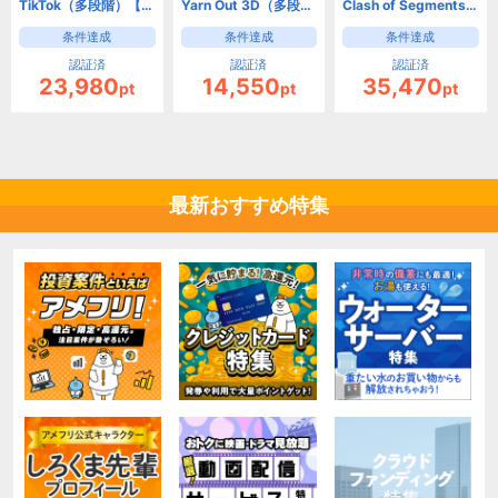
TikTok（多段階）【Android】
Yarn Out 3D（多段階）【Android】
Clash of Segments【Android】
条件達成
条件達成
条件達成
認証済
認証済
認証済
23,980
14,550
35,470
pt
pt
pt
最新おすすめ特集