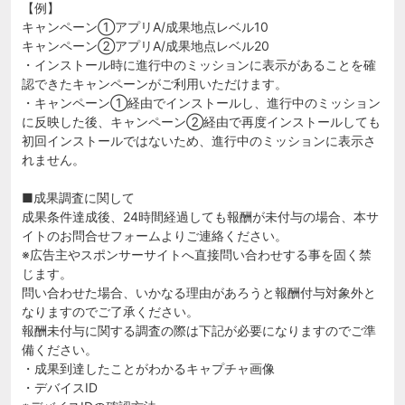
【例】
キャンペーン①アプリA/成果地点レベル10
キャンペーン②アプリA/成果地点レベル20
・インストール時に進行中のミッションに表示があることを確
認できたキャンペーンがご利用いただけます。
・キャンペーン①経由でインストールし、進行中のミッション
に反映した後、キャンペーン②経由で再度インストールしても
初回インストールではないため、進行中のミッションに表示さ
れません。
■成果調査に関して
成果条件達成後、24時間経過しても報酬が未付与の場合、本サ
イトのお問合せフォームよりご連絡ください。
※広告主やスポンサーサイトへ直接問い合わせする事を固く禁
じます。
問い合わせた場合、いかなる理由があろうと報酬付与対象外と
なりますのでご了承ください。
報酬未付与に関する調査の際は下記が必要になりますのでご準
備ください。
・成果到達したことがわかるキャプチャ画像
・デバイスID