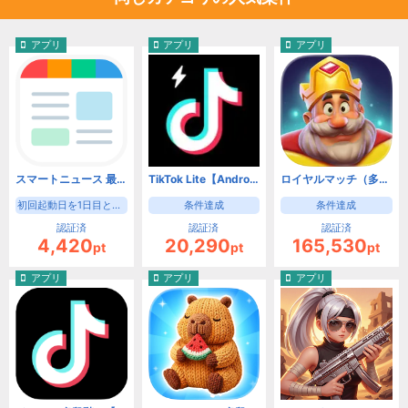
アプリ
アプリ
アプリ
スマートニュース 最新ニュースや天気・天気予報、クーポンも（初回起動日を1日目として8日目の起動）【Android】
TikTok Lite【Android】
ロイヤルマッチ（多段階）【Android】
初回起動日を1日目として8日目の起動
条件達成
条件達成
認証済
認証済
認証済
4,420
20,290
165,530
pt
pt
pt
アプリ
アプリ
アプリ