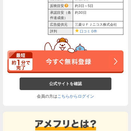
反映目安
約3日～5日
承認目安（条
約30日
件達成後）
広告提供元
三菱ＵＦＪニコス株式会社
評判
口コミ
0件
公式サイトを確認
会員の方は
こちらからログイン