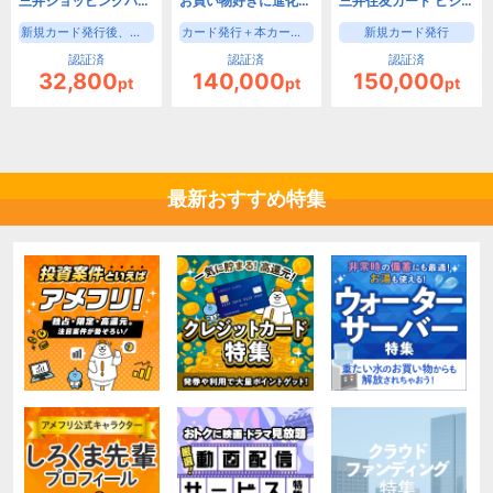
三井ショッピングパークカード《セゾン》（新規カード発行後、入会月の翌月末までに3000円(税込)の利用）【iOS・Android・PC】
お買い物好きに進化したゴールドカード！三井住友カード ゴールド（NL）（家族カード発行）
三井住友カード ビジネスオーナーズ（カード発行）
新規カード発行後、入会月の翌月末までに3000円(税込)の利用
カード発行＋本カード申込時家族カード申込で成果
新規カード発行
認証済
認証済
認証済
32,800
140,000
150,000
pt
pt
pt
最新おすすめ特集