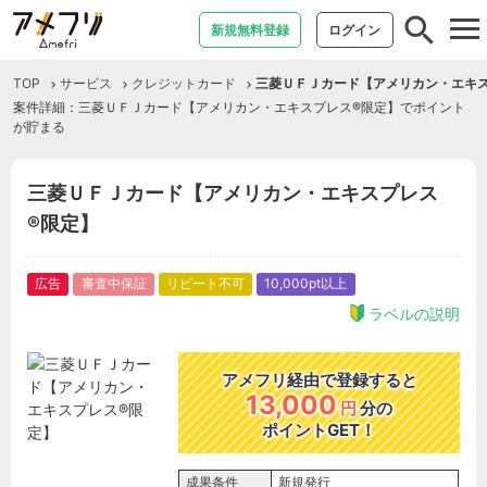
tog
新規無料登録
ログイン
nav
TOP
サービス
クレジットカード
三菱ＵＦＪカード【アメリカン・エキ
案件詳細：三菱ＵＦＪカード【アメリカン・エキスプレス®限定】でポイント
が貯まる
三菱ＵＦＪカード【アメリカン・エキスプレス
®限定】
広告
審査中保証
リピート不可
10,000pt以上
ラベルの説明
アメフリ経由で登録すると
13,000
円
分の
ポイントGET！
成果条件
新規発行