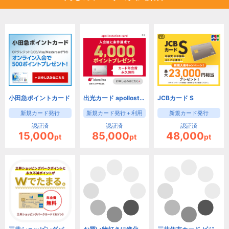
小田急ポイントカード
出光カード apollostation card（旧まいどプラスカード）
JCBカード S
新規カード発行
新規カード発行＋利用
新規カード発行
認証済
認証済
認証済
15,000
85,000
48,000
pt
pt
pt