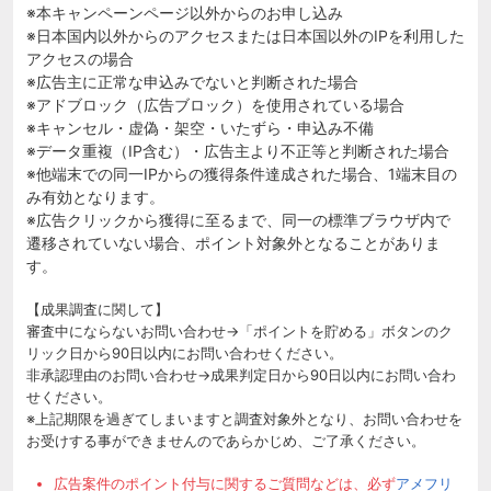
※本キャンペーンページ以外からのお申し込み
※日本国内以外からのアクセスまたは日本国以外のIPを利用した
アクセスの場合
※広告主に正常な申込みでないと判断された場合
※アドブロック（広告ブロック）を使用されている場合
※キャンセル・虚偽・架空・いたずら・申込み不備
※データ重複（IP含む）・広告主より不正等と判断された場合
※他端末での同一IPからの獲得条件達成された場合、1端末目の
み有効となります。
※広告クリックから獲得に至るまで、同一の標準ブラウザ内で
遷移されていない場合、ポイント対象外となることがありま
す。
【成果調査に関して】
審査中にならないお問い合わせ→「ポイントを貯める」ボタンのク
リック日から90日以内にお問い合わせください。
非承認理由のお問い合わせ→成果判定日から90日以内にお問い合わ
せください。
※上記期限を過ぎてしまいますと調査対象外となり、お問い合わせを
お受けする事ができませんのであらかじめ、ご了承ください。
広告案件のポイント付与に関するご質問などは、必ず
アメフリ