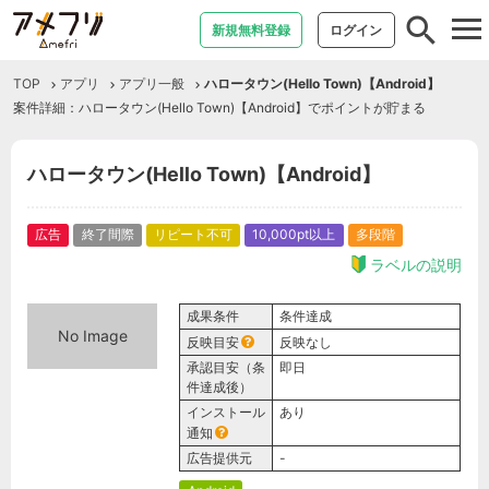
tog
新規無料登録
ログイン
nav
TOP
アプリ
アプリ一般
ハロータウン(Hello Town)【Android】
案件詳細：ハロータウン(Hello Town)【Android】でポイントが貯まる
ハロータウン(Hello Town)【Android】
広告
終了間際
リピート不可
10,000pt以上
多段階
ラベルの説明
成果条件
条件達成
No Image
反映目安
反映なし
承認目安（条
即日
件達成後）
インストール
あり
通知
広告提供元
-