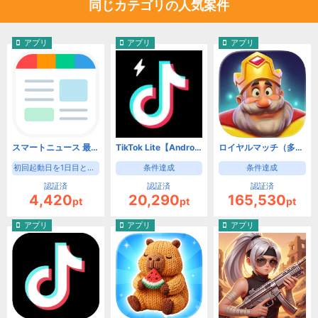
同じカテゴリの人気案件
アプリ
アプリ
アプリ
スマートニュース 最新ニュースや天気・天気予報、クーポンも（初回起動日を1日目として8日目の起動）【Android】
TikTok Lite【Android】
ロイヤルマッチ（多段階）【Android】
初回起動日を1日目として8日目の起動
条件達成
条件達成
認証済
認証済
認証済
4,420
20,290
165,530
pt
pt
pt
アプリ
アプリ
アプリ