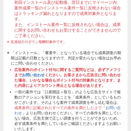
初回インストール及び起動後、翌日までにマイページ内、
案件成果一覧のインストール案件一覧に反映されない場合
はトラッキング漏れとなりますので成果対象外となりま
す。
また、インストール案件一覧に反映されない場合は、成果
に関するお問い合わせもお受けすることができませんので
ご了承ください。
友達紹介のダウン報酬対象外です。
「インストール」「審査中」となっている場合でも成果調査の期
限は記載の日数となりますので、判定が変わらない場合はお早め
にご問い合わせください。
広告案件のポイント付与に関するご質問などは、必ずアメフリ
まで
お問い合わせ
ください。お客さまから広告主に問い合わせ
た場合、いかなる場合もポイント付与の対象外となります。ま
た内容によりアカウント停止となる場合があります。
一部の案件では「口座開設＋取引」のような広告主サイトで複
数のアクションを実行することを「成果条件」としているもの
がございます。そのような案件で成果調査を申し込む場合は、
成果条件に記載されたすべての条件を満たした上で
「
お問い合
わせ
」よりお問い合わせください。すべての条件を満たしてい
ない場合、広告主側で正しい調査を行うことができないため、
必ず成果条件を満たしているかご確認くださいますようお願い
いたします。