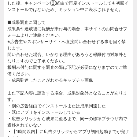
した後、キャンペーン②経由で再度インストールしても初回イ
ンストールではないため、ミッション中に表示されません。
■成果調査に関して
成果条件達成後に報酬が未付与の場合、本サイトのお問合せフ
ォームよりご連絡ください。
※広告主やスポンサーサイトへ直接問い合わせする事を固く禁
じます。
問い合わせた場合、いかなる理由があろうと報酬付与対象外と
なりますのでご了承ください。
報酬未付与に関する調査の際は下記が必要になりますのでご準
備ください。
・成果到達したことがわかるキャプチャ画像
また下記内容に該当する場合、成果対象外となることがありま
す。
・別の広告経由でインストールまたは成果到達した
・既にアプリをインストールしている
・広告クリックから成果に至るまで、同一の標準ブラウザ内で
遷移されていない
・【1時間以内】に広告クリックからアプリ初回起動までが完了