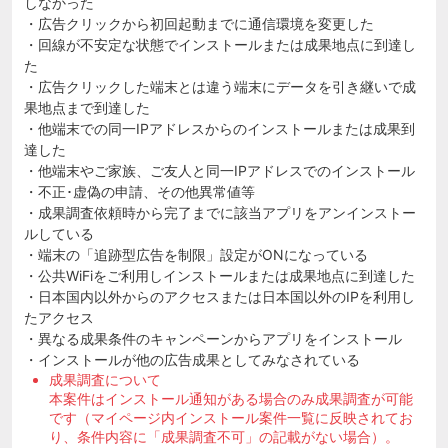
しなかった
・広告クリックから初回起動までに通信環境を変更した
・回線が不安定な状態でインストールまたは成果地点に到達し
た
・広告クリックした端末とは違う端末にデータを引き継いで成
果地点まで到達した
・他端末での同一IPアドレスからのインストールまたは成果到
達した
・他端末やご家族、ご友人と同一IPアドレスでのインストール
・不正･虚偽の申請、その他異常値等
・成果調査依頼時から完了までに該当アプリをアンインストー
ルしている
・端末の「追跡型広告を制限」設定がONになっている
・公共WiFiをご利用しインストールまたは成果地点に到達した
・日本国内以外からのアクセスまたは日本国以外のIPを利用し
たアクセス
・異なる成果条件のキャンペーンからアプリをインストール
・インストールが他の広告成果としてみなされている
成果調査について
本案件はインストール通知がある場合のみ成果調査が可能
です（マイページ内インストール案件一覧に反映されてお
り、条件内容に「成果調査不可」の記載がない場合）。