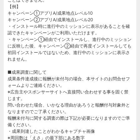
【例】
キャンペーン①アプリA/成果地点レベル10
キャンペーン②アプリA/成果地点レベル20
・インストール時に進行中のミッションに表示があることを確
認できたキャンペーンがご利用いただけます。
・キャンペーン①経由でインストールし、進行中のミッション
に反映した後、キャンペーン②経由で再度インストールしても
初回インストールではないため、進行中のミッションに表示さ
れません。
■成果調査に関して
成果条件達成後に報酬が未付与の場合、本サイトのお問合せフ
ォームよりご連絡ください。
※広告主やスポンサーサイトへ直接問い合わせする事を固く禁
じます。
問い合わせた場合、いかなる理由があろうと報酬付与対象外と
なりますのでご了承ください。
報酬未付与に関する調査の際は下記が必要になりますのでご準
備ください。
・成果到達したことがわかるキャプチャ画像
※周回数は「えさ」の最下部にある数字