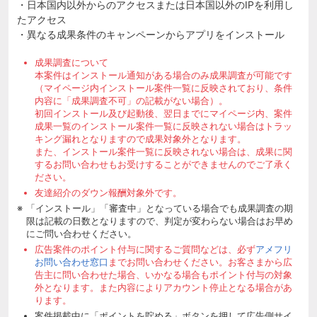
・日本国内以外からのアクセスまたは日本国以外のIPを利用し
たアクセス
・異なる成果条件のキャンペーンからアプリをインストール
成果調査について
本案件はインストール通知がある場合のみ成果調査が可能です
（マイページ内インストール案件一覧に反映されており、条件
内容に「成果調査不可」の記載がない場合）。
初回インストール及び起動後、翌日までにマイページ内、案件
成果一覧のインストール案件一覧に反映されない場合はトラッ
キング漏れとなりますので成果対象外となります。
また、インストール案件一覧に反映されない場合は、成果に関
するお問い合わせもお受けすることができませんのでご了承く
ださい。
友達紹介のダウン報酬対象外です。
「インストール」「審査中」となっている場合でも成果調査の期
限は記載の日数となりますので、判定が変わらない場合はお早め
にご問い合わせください。
広告案件のポイント付与に関するご質問などは、必ず
アメフリ
お問い合わせ窓口
までお問い合わせください。お客さまから広
告主に問い合わせた場合、いかなる場合もポイント付与の対象
外となります。また内容によりアカウント停止となる場合があ
ります。
案件掲載中に「ポイントを貯める」ボタンを押して広告側サイ