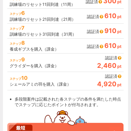
300
認証済
pt
訓練場のリセット11回到達（11周）
6
ステップ
610
認証済
pt
訓練場のリセット21回到達（21周）
7
ステップ
910
認証済
pt
訓練場のリセット31回到達（31周）
8
ステップ
610
認証済
pt
養成ギブスを購入（課金）
認証済
9
ステップ
2,460
グライダーを購入（課金）
pt
認証済
10
ステップ
4,920
シェールアミの羽を購入（課金）
pt
多段階案件は記載された各ステップの条件を満たした時点
でステップに応じたポイントが付与されます。