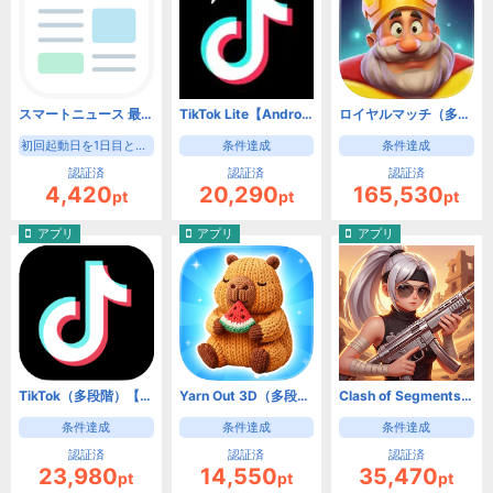
スマートニュース 最新ニュースや天気・天気予報、クーポンも（初回起動日を1日目として8日目の起動）【Android】
TikTok Lite【Android】
ロイヤルマッチ（多段階）【Android】
初回起動日を1日目として8日目の起動
条件達成
条件達成
認証済
認証済
認証済
4,420
20,290
165,530
pt
pt
pt
アプリ
アプリ
アプリ
TikTok（多段階）【Android】
Yarn Out 3D（多段階）【Android】
Clash of Segments【Android】
条件達成
条件達成
条件達成
認証済
認証済
認証済
23,980
14,550
35,470
pt
pt
pt