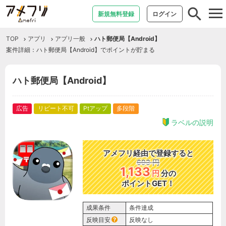
tog
新規無料登録
ログイン
nav
TOP
アプリ
アプリ一般
ハト郵便局【Android】
案件詳細：ハト郵便局【Android】でポイントが貯まる
ハト郵便局【Android】
広告
リピート不可
Ptアップ
多段階
ラベルの説明
アメフリ経由で登録すると
693
円
1,133
円
分の
ポイントGET！
成果条件
条件達成
反映目安
反映なし