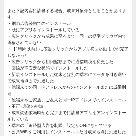
また下記内容に該当する場合、成果対象外となることがありま
す。
・別の広告経由でのインストール
・既にアプリをインストールしている
・広告クリックから成果に至るまで、同一の標準ブラウザ内で
遷移されていない
・【1時間以内】に広告クリックからアプリ初回起動までが完了
しなかった
・広告クリックから初回起動までに通信環境を変更した
・回線が不安定な状態でインストールした
・新規インストールした端末とは別の端末にデータを引き継い
で成果地点まで到達した
・他端末での同一IPアドレスからのインストールまたは成果到
達
・他端末やご家族、ご友人と同一IPアドレスでのインストール
・不正･虚偽の申請
・成果調査依頼時から完了までに該当アプリをアンインストー
ルしている
・端末の「追跡型広告を制限」設定がONになっている
・公共WiFiをご利用しインストールまたは成果地点に到達した