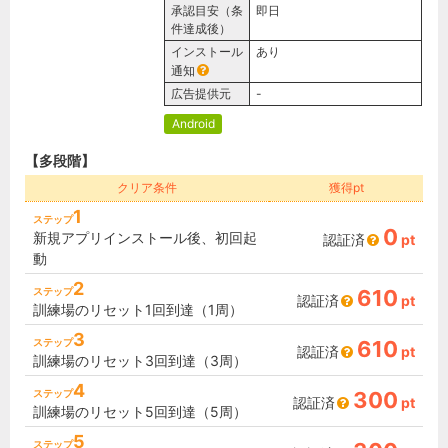
承認目安（条
即日
件達成後）
インストール
あり
通知
広告提供元
-
Android
【多段階】
クリア条件
獲得pt
1
ステップ
0
新規アプリインストール後、初回起
認証済
pt
動
2
ステップ
610
認証済
pt
訓練場のリセット1回到達（1周）
3
ステップ
610
認証済
pt
訓練場のリセット3回到達（3周）
4
ステップ
300
認証済
pt
訓練場のリセット5回到達（5周）
5
ステップ