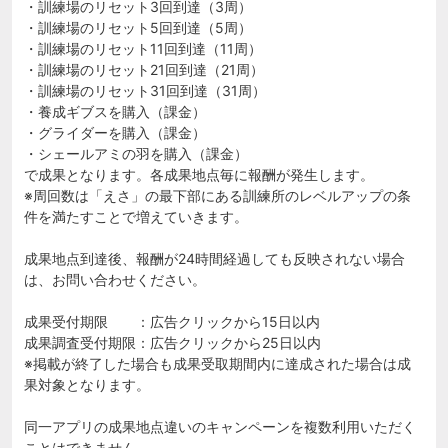
・訓練場のリセット3回到達（3周）
・訓練場のリセット5回到達（5周）
・訓練場のリセット11回到達（11周）
・訓練場のリセット21回到達（21周）
・訓練場のリセット31回到達（31周）
・養成ギブスを購入（課金）
・グライダーを購入（課金）
・シェールアミの羽を購入（課金）
で成果となります。各成果地点毎に報酬が発生します。
※周回数は「えさ」の最下部にある訓練所のレベルアップの条
件を満たすことで増えていきます。
成果地点到達後、報酬が24時間経過しても反映されない場合
は、お問い合わせください。
成果受付期限 ：広告クリックから15日以内
成果調査受付期限：広告クリックから25日以内
※掲載が終了した場合も成果受取期間内に達成された場合は成
果対象となります。
同一アプリの成果地点違いのキャンペーンを複数利用いただく
ことはできません。