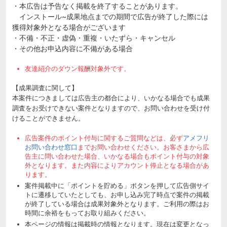
・本広告は予告なく掲載を終了することがあります。
インストール~成果地点までの期間で広告が終了した際には
獲得対象外となる場合がございます
・不備・不正・虚偽・重複・いたずら・キャンセル
・その他お申込内容に不備がある場合
友達紹介のダウン報酬対象外です。
【成果調査に関して】
本案件につきましては広告主の都合により、いかなる場合でも成果
調査をお受けできない案件となりますので、お問い合わせを受け付
けることができません。
広告案件のポイント付与に関するご質問などは、必ず
アメフリ
お問い合わせ窓口
までお問い合わせください。お客さまから広
告主に問い合わせた場合、いかなる場合もポイント付与の対象
外となります。また内容によりアカウント停止となる場合があ
ります。
案件掲載中に「ポイントを貯める」ボタンを押して広告側サイ
トに遷移していたとしても、お申し込み完了時点で案件の掲載
が終了している場合は成果対象外となります。ご利用の際はお
時間に余裕をもってお取り組みください。
本ページの情報は掲載時の情報となります。現在は変更となっ