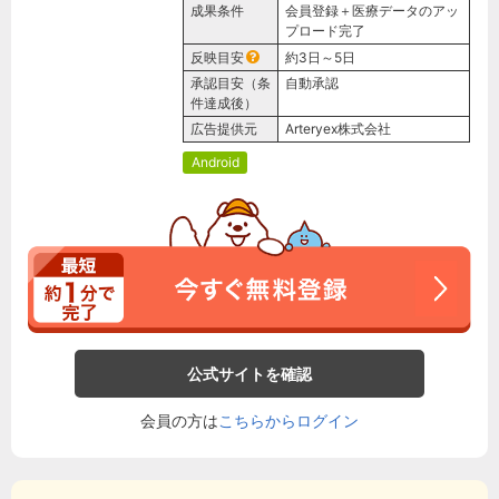
成果条件
会員登録＋医療データのアッ
プロード完了
反映目安
約3日～5日
承認目安（条
自動承認
件達成後）
広告提供元
Arteryex株式会社
Android
公式サイトを確認
会員の方は
こちらからログイン