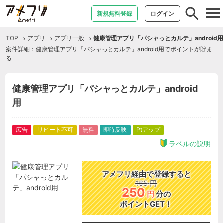
tog
新規無料登録
ログイン
nav
TOP
アプリ
アプリ一般
健康管理アプリ「パシャっとカルテ」android用
案件詳細：健康管理アプリ「パシャっとカルテ」android用でポイントが貯ま
る
健康管理アプリ「パシャっとカルテ」android
用
広告
リピート不可
無料
即時反映
Ptアップ
ラベルの説明
アメフリ経由で登録すると
165
円
250
円
分の
ポイントGET！