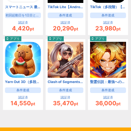
スマートニュース 最新ニュースや天気・天気予報、クーポンも（初回起動日を1日目として8日目の起動）【Android】
TikTok Lite【Android】
TikTok（多段階）【Android】
初回起動日を1日目として8日目の起動
条件達成
条件達成
認証済
認証済
認証済
4,420
20,290
23,980
pt
pt
pt
アプリ
アプリ
アプリ
Yarn Out 3D（多段階）【Android】
Clash of Segments【Android】
聖霊伝説：最強への道【Android】
条件達成
条件達成
条件達成
認証済
認証済
認証済
14,550
35,470
36,000
pt
pt
pt