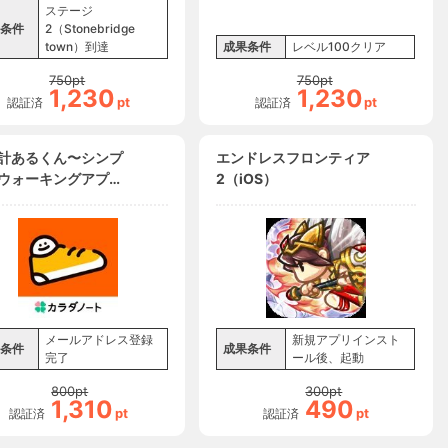
ステージ
条件
2（Stonebridge
town）到達
成果条件
レベル100クリア
750
pt
750
pt
1,230
1,230
pt
pt
認証済
認証済
計あるくん〜シンプ
エンドレスフロンティア
ウォーキングアプリ
2（iOS）
ールアドレス登録完
（iOS）
メールアドレス登録
新規アプリインスト
条件
成果条件
完了
ール後、起動
800
pt
300
pt
1,310
490
pt
pt
認証済
認証済