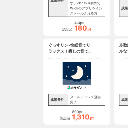
成果条件
す。<br /> ※初めて
Wickのアプリをイン
成果
ストールされる方
110
pt
180
pt
認証済
ぐっすリン-快眠音でリ
歩数
ラックス！癒しの音で自
ルな
然な睡眠-（メールアド
（メ
レス登録完了）
了）
（Android）
メールアドレス登録
成果条件
成果
完了
800
pt
1,310
pt
認証済