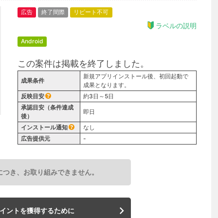
広告
終了間際
リピート不可
ラベルの説明
Android
この案件は掲載を終了しました。
新規アプリインストール後、初回起動で
成果条件
成果となります。
反映目安
約3日～5日
承認目安（条件達成
即日
後）
インストール通知
なし
広告提供元
-
につき、お取り組みできません。
イントを獲得するために