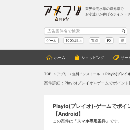
業界最高水準の還元率で
お小遣いが稼げるポイント
ゲーム
100%以上
買取
FX
即
ホーム
ショッピング
サー
TOP
アプリ
無料インストール
Playio(プ
案件詳細：Playio(プレイオ)-ゲームでポイン
Playio(プレイオ)-ゲームで
【Android】
この案件は
「スマホ専用案件」
です。