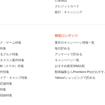
口座開設
クレジットカード
銀行・キャッシング
特別コンテンツ
ク・ゲーム特集
案件のキャンペーン情報一覧
特集
毎日貯める
るグルメ特集
アンケートで貯める
フィール
オススメ案件特集
キャンペーン一覧
IM（スマホ）特集
おすすめ格安SIM比較
件特集
動画編集ならPremiere Proがおす
ドア・キャンプ特集
Yahoo!ショッピングで貯める
応援特集
特集
回線特集