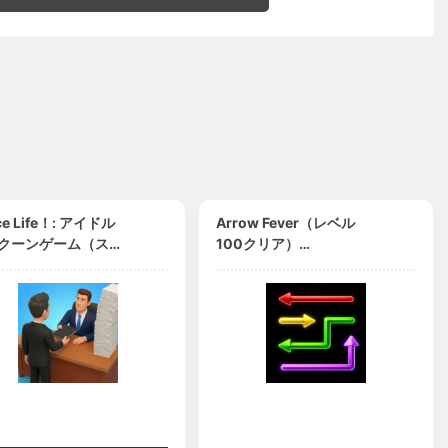
ice Life！: アイドル
Arrow Fever（レベル
クーンゲーム（ステ
100クリア）
（Stonebridge
（Android）
wn）到達）（iOS）