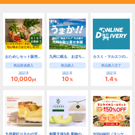
おためしセット販売【らでぃっしゅぼーや】
九州に眠る、まぼろしのグルメ産直サイト。全品送料無料【九州お取り寄せ本舗】
カスミ・マルエツのネットスーパー オンラインデリバリー
商品新規購入
商品購入
商品購入完了
認証済
認証済
認証済
10,000
10
1.4
pt
％
％
九州産紅はるかの甘い幸せをお届け 紅はるか焼き芋専門店 紅茶房
創業天保5年 果物の老舗『千疋屋総本店』公式ストア【果物や洋菓子のギフトセット】
YOSHIKEI（ヨシケイ）8つの選べるミールキットお試し5days