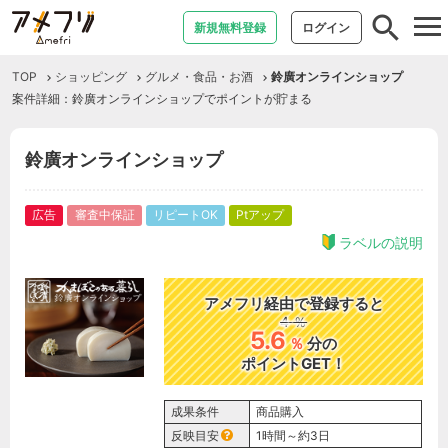
tog
新規無料登録
ログイン
nav
TOP
ショッピング
グルメ・食品・お酒
鈴廣オンラインショップ
案件詳細：鈴廣オンラインショップでポイントが貯まる
鈴廣オンラインショップ
広告
審査中保証
リピートOK
Ptアップ
ラベルの説明
アメフリ経由で登録すると
4
％
5.6
％
分の
ポイントGET！
成果条件
商品購入
反映目安
1時間～約3日