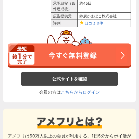
承認目安（条
約45日
件達成後）
広告提供元
鈴廣かまぼこ株式会社
評判
口コミ
0件
公式サイトを確認
会員の方は
こちらからログイン
アメフリは60万人以上の会員が利用する、1日5分からポイ活が