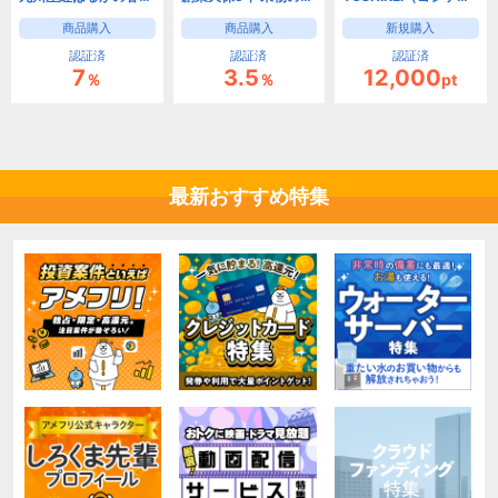
商品購入
商品購入
新規購入
認証済
認証済
認証済
7
3.5
12,000
％
％
pt
最新おすすめ特集