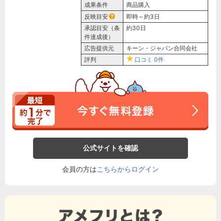
成果条件
商品購入
反映目安
即時～約3日
承認目安（条
約30日
件達成後）
広告提供元
キーン・ジャパン合同会社
評判
口コミ
0件
公式サイトを確認
会員の方は
こちらからログイン