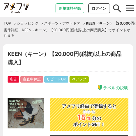
tog
新規無料登録
ログイン
nav
TOP
ショッピング
スポーツ・アウトドア
KEEN（キーン）【20,000
案件詳細：KEEN（キーン）【20,000円(税抜)以上の商品購入】でポイントが
貯まる
KEEN（キーン）【20,000円(税抜)以上の商品
購入】
広告
審査中保証
リピートOK
Ptアップ
ラベルの説明
アメフリ経由で登録すると
9.6
％
15
％
分の
ポイントGET！