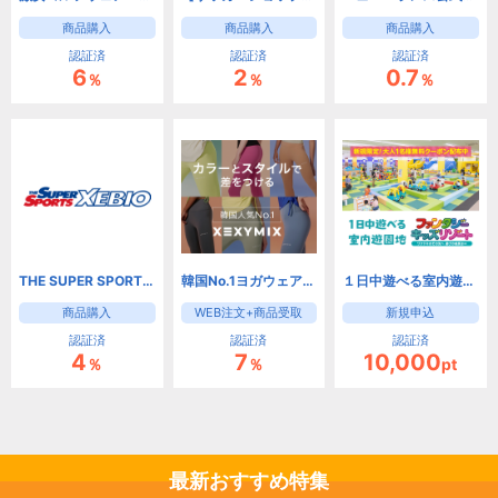
商品購入
商品購入
商品購入
認証済
認証済
認証済
6
2
0.7
％
％
％
THE SUPER SPORTS XEBIO スーパースポーツゼビオ
韓国No.1ヨガウェアブランド【XEXYMIX】
１日中遊べる室内遊園地 ファンタジーキッズリゾート
商品購入
WEB注文+商品受取
新規申込
認証済
認証済
認証済
4
7
10,000
％
％
pt
最新おすすめ特集