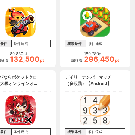
条件
条件達成
成果条件
条件達成
80,830
pt
180,780
pt
132,500
296,450
pt
pt
認証済
認証済
パならポケットクロ
デイリーナンバーマッチ
最大級オンラインオリ
（多段階）【Android】
ポケカ（多段階）
S】
条件
条件達成
成果条件
条件達成