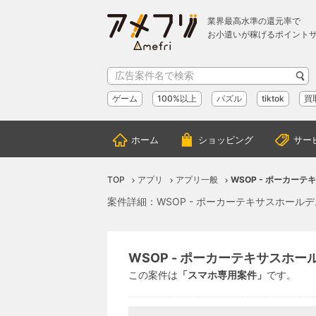
業界最高水準の還元率で
お小遣いが稼げるポイント
ゲーム
100%以上
パズル
tiktok
買
ホーム
ショッピング
サー
TOP
アプリ
アプリ一般
WSOP - ポーカーテ
案件詳細：WSOP - ポーカーテキサスホールデ
WSOP - ポーカーテキサスホール
この案件は
「スマホ専用案件」
です。