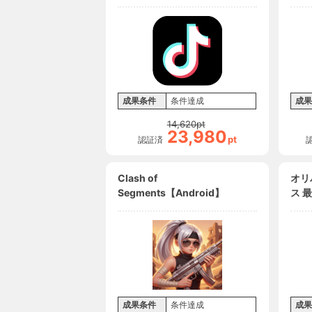
成果条件
条件達成
成果
14,620
pt
23,980
pt
認証済
Clash of
オリ
Segments【Android】
ス 
パ 
【iO
成果条件
条件達成
成果