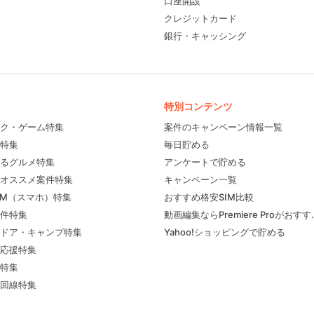
口座開設
クレジットカード
銀行・キャッシング
特別コンテンツ
ク・ゲーム特集
案件のキャンペーン情報一覧
特集
毎日貯める
るグルメ特集
アンケートで貯める
フィール
オススメ案件特集
キャンペーン一覧
IM（スマホ）特集
おすすめ格安SIM比較
件特集
動画編集ならPremiere Proがおす
ドア・キャンプ特集
Yahoo!ショッピングで貯める
応援特集
特集
回線特集