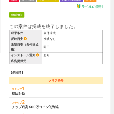
ラベルの説明
Android
この案件は掲載を終了しました。
成果条件
条件達成
反映目安
反映なし
承認目安（条件達成
即日
後）
インストール通知
あり
広告提供元
-
【多段階】
クリア条件
1
ステップ
初回起動
2
ステップ
チップ残高 500万コイン初到達