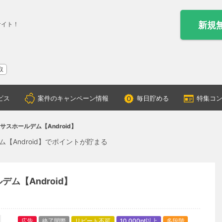
新規
サイト！
取
ビス
案件のキャンペーン情報
毎日貯める
特集コ
キサスホールデム【Android】
ム【Android】でポイントが貯まる
デム【Android】
広告
終了間際
リピート不可
10,000pt以上
多段階