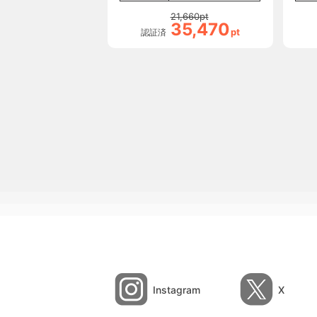
21,660
pt
35,470
pt
認証済
Instagram
X