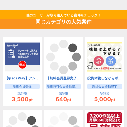
他のユーザーが取り組んでいる案件もチェック！
同じカテゴリの人気案件
【Ipsos iSay】アンケートに答える！ポイントを貰う！世界が広がる！
【無料会員登録完了】インクロムボランティアセンター【ボランティアセンター 無料会員登録】
投資体験しながらポイ活できる「CHOOSE」
新規会員登録
新規無料会員登録完了で成果となります。
新規会員登録完了
認証済
認証済
認証済
3,500
640
5,000
pt
pt
pt