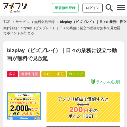
tog
新規無料登録
ログイン
nav
TOP
サービス
無料会員登録
bizplay（ビズプレイ）｜日々の業務に役
案件詳細：bizplay（ビズプレイ）｜日々の業務に役立つ動画が無料で見放題
でポイントが貯まる
bizplay（ビズプレイ）｜日々の業務に役立つ動
画が無料で見放題
広告
審査中保証
リピート不可
Ptアップ
ラベルの説明
アメフリ経由で登録すると
125
円
200
円
分の
ポイントGET！