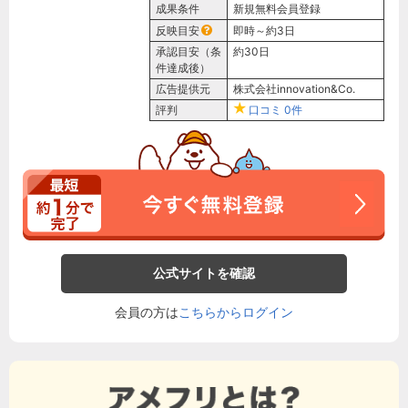
成果条件
新規無料会員登録
反映目安
即時～約3日
承認目安（条
約30日
件達成後）
広告提供元
株式会社innovation&Co.
評判
口コミ
0件
公式サイトを確認
会員の方は
こちらからログイン