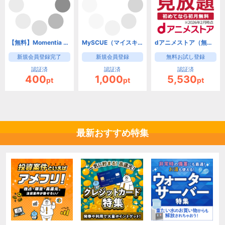
【無料】Momentia 会員登録
MySCUE（マイスキュー）
dアニメストア（無料お試し登録）【iOS・Android・PC】
新規会員登録完了
新規会員登録
無料お試し登録
認証済
認証済
認証済
400
1,000
5,530
pt
pt
pt
最新おすすめ特集