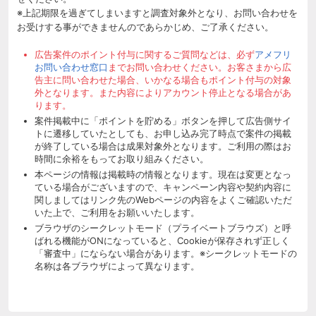
※上記期限を過ぎてしまいますと調査対象外となり、お問い合わせを
お受けする事ができませんのであらかじめ、ご了承ください。
広告案件のポイント付与に関するご質問などは、必ず
アメフリ
お問い合わせ窓口
までお問い合わせください。お客さまから広
告主に問い合わせた場合、いかなる場合もポイント付与の対象
外となります。また内容によりアカウント停止となる場合があ
ります。
案件掲載中に「ポイントを貯める」ボタンを押して広告側サイ
トに遷移していたとしても、お申し込み完了時点で案件の掲載
が終了している場合は成果対象外となります。ご利用の際はお
時間に余裕をもってお取り組みください。
本ページの情報は掲載時の情報となります。現在は変更となっ
ている場合がございますので、キャンペーン内容や契約内容に
関しましてはリンク先のWebページの内容をよくご確認いただ
いた上で、ご利用をお願いいたします。
ブラウザのシークレットモード（プライベートブラウズ）と呼
ばれる機能がONになっていると、Cookieが保存されず正しく
「審査中」にならない場合があります。※シークレットモードの
名称は各ブラウザによって異なります。