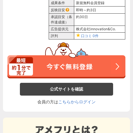
成果条件
新規無料会員登録
反映目安
即時～約3日
承認目安（条
約30日
件達成後）
広告提供元
株式会社innovation&Co.
評判
口コミ
0件
公式サイトを確認
会員の方は
こちらからログイン