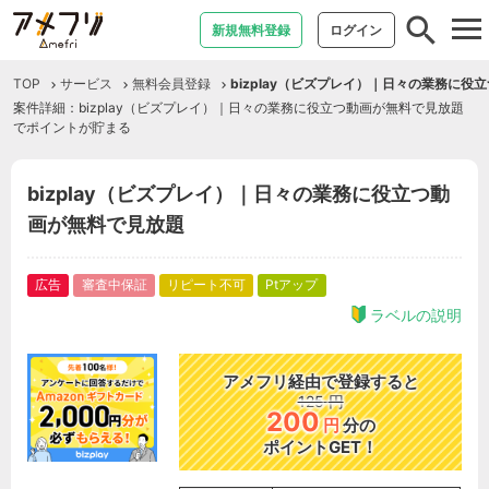
tog
新規無料登録
ログイン
nav
TOP
サービス
無料会員登録
bizplay（ビズプレイ）｜日々の業務に役
案件詳細：bizplay（ビズプレイ）｜日々の業務に役立つ動画が無料で見放題
でポイントが貯まる
bizplay（ビズプレイ）｜日々の業務に役立つ動
画が無料で見放題
広告
審査中保証
リピート不可
Ptアップ
ラベルの説明
アメフリ経由で登録すると
125
円
200
円
分の
ポイントGET！