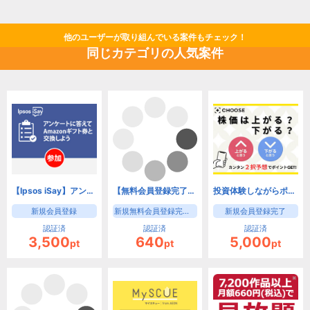
他のユーザーが取り組んでいる案件もチェック！
同じカテゴリの人気案件
【Ipsos iSay】アンケートに答える！ポイントを貰う！世界が広がる！
【無料会員登録完了】インクロムボランティアセンター【ボランティアセンター 無料会員登録】
投資体験しながらポイ活できる「CHOOSE」
新規会員登録
新規無料会員登録完了で成果となります。
新規会員登録完了
認証済
認証済
認証済
3,500
640
5,000
pt
pt
pt