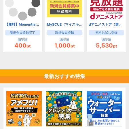
【無料】Momentia 会員登録
MySCUE（マイスキュー）
dアニメストア（無料お試し登録）【iOS・Android・PC】
新規会員登録完了
新規会員登録
無料お試し登録
認証済
認証済
認証済
400
1,000
5,530
pt
pt
pt
最新おすすめ特集