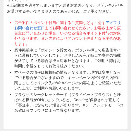
※上記期限を過ぎてしまいますと調査対象外となり、お問い合わせを
お受けする事ができませんのであらかじめ、ご了承ください。
広告案件のポイント付与に関するご質問などは、必ず
アメフリ
お問い合わせ窓口
までお問い合わせください。お客さまから広
告主に問い合わせた場合、いかなる場合もポイント付与の対象
外となります。また内容によりアカウント停止となる場合があ
ります。
案件掲載中に「ポイントを貯める」ボタンを押して広告側サイ
トに遷移していたとしても、お申し込み完了時点で案件の掲載
が終了している場合は成果対象外となります。ご利用の際はお
時間に余裕をもってお取り組みください。
本ページの情報は掲載時の情報となります。現在は変更となっ
ている場合がございますので、キャンペーン内容や契約内容に
関しましてはリンク先のWebページの内容をよくご確認いただ
いた上で、ご利用をお願いいたします。
ブラウザのシークレットモード（プライベートブラウズ）と呼
ばれる機能がONになっていると、Cookieが保存されず正しく
「審査中」にならない場合があります。※シークレットモードの
名称は各ブラウザによって異なります。