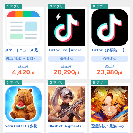
アプリ
アプリ
アプリ
スマートニュース 最新ニュースや天気・天気予報、クーポンも（初回起動日を1日目として8日目の起動）【Android】
TikTok Lite【Android】
TikTok（多段階）【Android】
初回起動日を1日目として8日目の起動
条件達成
条件達成
認証済
認証済
認証済
4,420
20,290
23,980
pt
pt
pt
アプリ
アプリ
アプリ
Yarn Out 3D（多段階）【Android】
Clash of Segments【Android】
聖霊伝説：最強への道【Android】