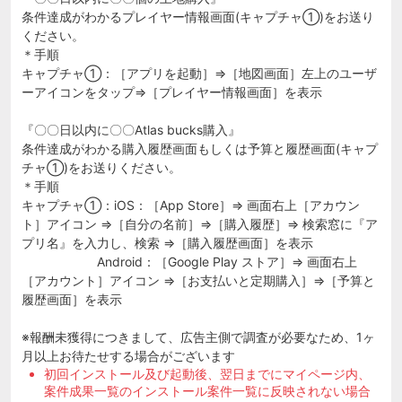
条件達成がわかるプレイヤー情報画面(キャプチャ①)をお送り
ください。
＊手順
キャプチャ①：［アプリを起動］⇒［地図画面］左上のユーザ
ーアイコンをタップ⇒［プレイヤー情報画面］を表示
『〇〇日以内に〇〇Atlas bucks購入』
条件達成がわかる購入履歴画面もしくは予算と履歴画面(キャプ
チャ①)をお送りください。
＊手順
キャプチャ①：iOS：［App Store］⇒ 画面右上［アカウン
ト］アイコン ⇒［自分の名前］⇒［購入履歴］⇒ 検索窓に『ア
プリ名』を入力し、検索 ⇒［購入履歴画面］を表示
Android：［Google Play ストア］⇒ 画面右上
［アカウント］アイコン ⇒［お支払いと定期購入］⇒［予算と
履歴画面］を表示
※報酬未獲得につきまして、広告主側で調査が必要なため、1ヶ
月以上お待たせする場合がございます
初回インストール及び起動後、翌日までにマイページ内、
案件成果一覧のインストール案件一覧に反映されない場合