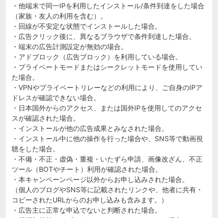
・他端末で同一IPを利用したインストール/条件到達をした場合
（家族・友人の利用を含む）。
・回線が不安定な状態でインストールした場合。
・広告クリック後に、異なるブラウザで条件到達した場合。
・端末の広告計測設定が無効の場合。
・アドブロック（広告ブロック）を利用している場合。
・プライベートモードまたはシークレットモードを使用してい
た場合。
・VPNやプライベートリレーなどの利用により、ご自身のIPア
ドレスが確認できない場合。
・日本国外からのアクセス、または国外IPを使用してのアクセ
スが確認された場合。
・インストールが他の広告成果とみなされた場合。
・インストール中に他の操作を行った場合や、SNS等で動画視
聴をした場合。
・不備・不正・虚偽・重複・いたずら申請、画像改ざん、不正
ツール（BOTやチート）利用が確認された場合。
・本キャンペーンページ以外からお申し込みされた場合。
（個人のブログやSNS等に記載されたリンクや、他者に共有・
コピーされたURLからのお申し込みも含みます。）
・広告主に正常な申込でないと判断された場合。