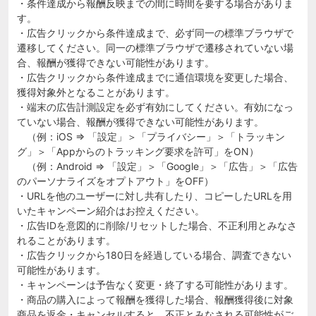
・条件達成から報酬反映までの間に時間を要する場合がありま
す。
・広告クリックから条件達成まで、必ず同一の標準ブラウザで
遷移してください。同一の標準ブラウザで遷移されていない場
合、報酬が獲得できない可能性があります。
・広告クリックから条件達成までに通信環境を変更した場合、
獲得対象外となることがあります。
・端末の広告計測設定を必ず有効にしてください。有効になっ
ていない場合、報酬が獲得できない可能性があります。
（例：iOS ⇒ 「設定」＞「プライバシー」＞「トラッキン
グ」＞「Appからのトラッキング要求を許可」をON）
（例：Android ⇒ 「設定」＞「Google」＞「広告」＞「広告
のパーソナライズをオプトアウト」をOFF）
・URLを他のユーザーに対し共有したり、コピーしたURLを用
いたキャンペーン紹介はお控えください。
・広告IDを意図的に削除/リセットした場合、不正利用とみなさ
れることがあります。
・広告クリックから180日を経過している場合、調査できない
可能性があります。
・キャンペーンは予告なく変更・終了する可能性があります。
・商品の購入によって報酬を獲得した場合、報酬獲得後に対象
商品を返金・キャンセルすると、不正とみなされる可能性がご