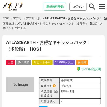
tog
新規無料登録
ログイン
nav
TOP
アプリ
アプリ一般
ATLAS:EARTH - お得なキャッシュバック！（
案件詳細：ATLAS:EARTH - お得なキャッシュバック！（多段階）【iOS】で
ポイントが貯まる
ATLAS:EARTH - お得なキャッシュバック！
（多段階）【iOS】
広告
終了間際
リピート不可
10,000pt以上
多段階
ラベルの説明
成果条件
条件達成
No Image
反映目安
反映なし
承認目安（条
即時～1日
件達成後）
広告提供元
-