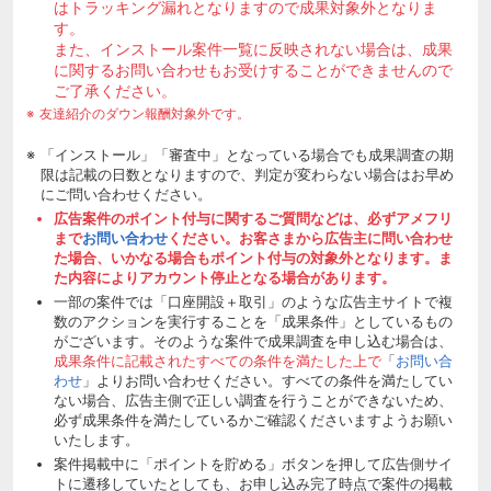
はトラッキング漏れとなりますので成果対象外となりま
す。
また、インストール案件一覧に反映されない場合は、成果
に関するお問い合わせもお受けすることができませんので
ご了承ください。
友達紹介のダウン報酬対象外です。
「インストール」「審査中」となっている場合でも成果調査の期
限は記載の日数となりますので、判定が変わらない場合はお早め
にご問い合わせください。
広告案件のポイント付与に関するご質問などは、必ずアメフリ
まで
お問い合わせ
ください。お客さまから広告主に問い合わせ
た場合、いかなる場合もポイント付与の対象外となります。ま
た内容によりアカウント停止となる場合があります。
一部の案件では「口座開設＋取引」のような広告主サイトで複
数のアクションを実行することを「成果条件」としているもの
がございます。そのような案件で成果調査を申し込む場合は、
成果条件に記載されたすべての条件を満たした上で
「
お問い合
わせ
」よりお問い合わせください。すべての条件を満たしてい
ない場合、広告主側で正しい調査を行うことができないため、
必ず成果条件を満たしているかご確認くださいますようお願い
いたします。
案件掲載中に「ポイントを貯める」ボタンを押して広告側サイ
トに遷移していたとしても、お申し込み完了時点で案件の掲載