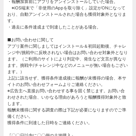
・報酬加算前にアプリをアンインストールしていた場合。
※iOS端末で「非使用のAppを取り除く」設定がONになって
おり、自動アンインストールされた場合も獲得対象外となりま
す。
・過去に条件達成まで到達したことがある場合。
■お問い合わせに関して
アプリ案件に関しましてはインストール＆初回起動後、チャレ
ンジ中/挑戦中に反映されない場合はお問い合わせ対象外となり
ます。（ご利用のサイトにより判定中、発生など文言が異なり
ます。挑戦中/チャレンジ中などのメニューが無い場合もござい
ます。）
上記に該当せず、獲得条件達成後に報酬が未獲得の場合、本サ
イトのお問い合わせフォームよりご連絡ください。
※広告主へ直接お問い合わせする事を固く禁じます。お問い合
わせされた場合、いかなる理由があろうと報酬獲得対象外と致
します。
報酬未獲得に関する調査の際は下記が必要になりますのでご準
備ください。
獲得条件に到達した日時をご連絡ください。
『〇〇日以内に〇〇個の土地購入』