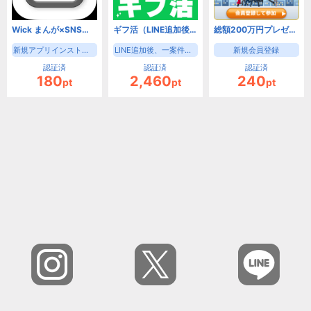
Wick まんが×SNS【Android】
ギフ活（LINE追加後、一案件登録完了）
総額200万円プレゼントキャンペーン・テンプレートBANK（新規会員登録）
新規アプリインストール後、初回起動完了で成果となります。<br /> ※初めてWickのアプリをインストールされる方
LINE追加後、一案件登録完了
新規会員登録
認証済
認証済
認証済
180
2,460
240
pt
pt
pt