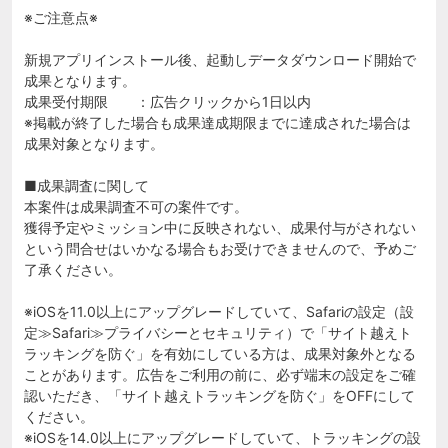
※ご注意点※
新規アプリインストール後、起動しデータダウンロード開始で
成果となります。
成果受付期限 ：広告クリックから1日以内
※掲載が終了した場合も成果達成期限までに達成された場合は
成果対象となります。
■成果調査に関して
本案件は成果調査不可の案件です。
獲得予定やミッション中に反映されない、成果付与がされない
という問合せはいかなる場合もお受けできませんので、予めご
了承ください。
※iOSを11.0以上にアップグレードしていて、Safariの設定（設
定≫Safari≫プライバシーとセキュリティ）で「サイト越えト
ラッキングを防ぐ」を有効にしている方は、成果対象外となる
ことがあります。広告をご利用の前に、必ず端末の設定をご確
認いただき、「サイト越えトラッキングを防ぐ」をOFFにして
ください。
※iOSを14.0以上にアップグレードしていて、トラッキングの設