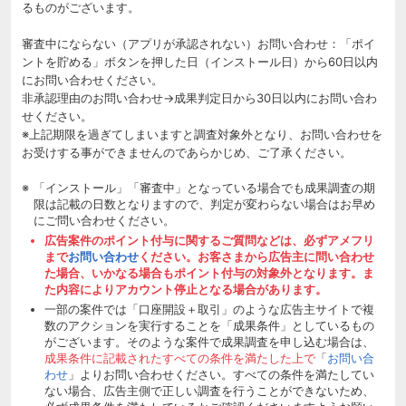
るものがございます。
審査中にならない（アプリが承認されない）お問い合わせ：「ポイ
ントを貯める」ボタンを押した日（インストール日）から60日以内
にお問い合わせください。
非承認理由のお問い合わせ→成果判定日から30日以内にお問い合わ
せください。
※上記期限を過ぎてしまいますと調査対象外となり、お問い合わせを
お受けする事ができませんのであらかじめ、ご了承ください。
「インストール」「審査中」となっている場合でも成果調査の期
限は記載の日数となりますので、判定が変わらない場合はお早め
にご問い合わせください。
広告案件のポイント付与に関するご質問などは、必ずアメフリ
まで
お問い合わせ
ください。お客さまから広告主に問い合わせ
た場合、いかなる場合もポイント付与の対象外となります。ま
た内容によりアカウント停止となる場合があります。
一部の案件では「口座開設＋取引」のような広告主サイトで複
数のアクションを実行することを「成果条件」としているもの
がございます。そのような案件で成果調査を申し込む場合は、
成果条件に記載されたすべての条件を満たした上で
「
お問い合
わせ
」よりお問い合わせください。すべての条件を満たしてい
ない場合、広告主側で正しい調査を行うことができないため、