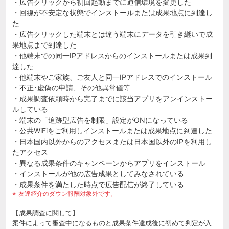
・広告クリックから初回起動までに通信環境を変更した
・回線が不安定な状態でインストールまたは成果地点に到達し
た
・広告クリックした端末とは違う端末にデータを引き継いで成
果地点まで到達した
・他端末での同一IPアドレスからのインストールまたは成果到
達した
・他端末やご家族、ご友人と同一IPアドレスでのインストール
・不正･虚偽の申請、その他異常値等
・成果調査依頼時から完了までに該当アプリをアンインストー
ルしている
・端末の「追跡型広告を制限」設定がONになっている
・公共WiFiをご利用しインストールまたは成果地点に到達した
・日本国内以外からのアクセスまたは日本国以外のIPを利用し
たアクセス
・異なる成果条件のキャンペーンからアプリをインストール
・インストールが他の広告成果としてみなされている
・成果条件を満たした時点で広告配信が終了している
友達紹介のダウン報酬対象外です。
【成果調査に関して】
案件によって審査中になるものと成果条件達成後に初めて判定が入