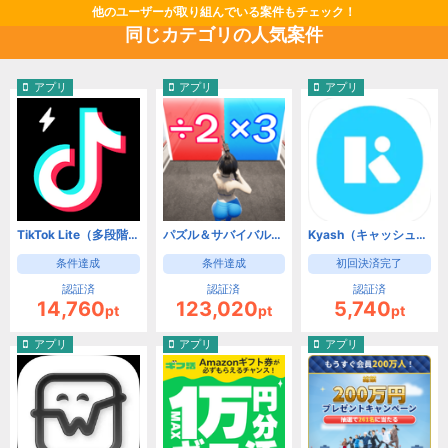
他のユーザーが取り組んでいる案件もチェック！
同じカテゴリの人気案件
アプリ
アプリ
アプリ
TikTok Lite（多段階）（Android）
パズル＆サバイバル（多段階）（Android）
Kyash（キャッシュ）-チャージ式Visaカード（初回決済完了）（Android）
条件達成
条件達成
初回決済完了
認証済
認証済
認証済
14,760
123,020
5,740
pt
pt
pt
アプリ
アプリ
アプリ