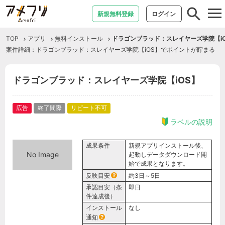
tog
新規無料登録
ログイン
nav
TOP
アプリ
無料インストール
ドラゴンブラッド：スレイヤーズ学院【i
案件詳細：ドラゴンブラッド：スレイヤーズ学院【iOS】でポイントが貯まる
ドラゴンブラッド：スレイヤーズ学院【iOS】
広告
終了間際
リピート不可
ラベルの説明
成果条件
新規アプリインストール後、
No Image
起動しデータダウンロード開
始で成果となります。
反映目安
約3日～5日
承認目安（条
即日
件達成後）
インストール
なし
通知