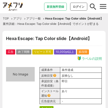
tog
新規無料登録
ログイン
nav
TOP
アプリ
アプリ一般
Hexa Escape: Tap Color slide【Android】
案件詳細：Hexa Escape: Tap Color slide【Android】でポイントが貯まる
Hexa Escape: Tap Color slide【Android】
広告
終了間際
リピート不可
10,000pt以上
多段階
ラベルの説明
成果条件
条件達成
No Image
反映目安
反映なし
承認目安（条
即日
件達成後）
インストール
あり
通知
広告提供元
-