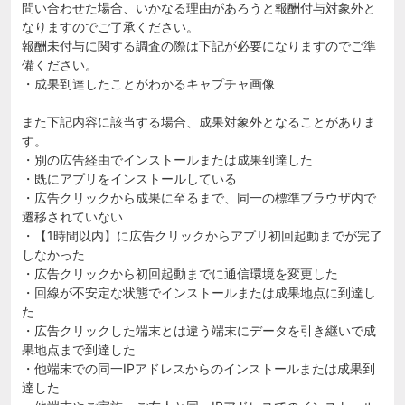
問い合わせた場合、いかなる理由があろうと報酬付与対象外と
なりますのでご了承ください。
報酬未付与に関する調査の際は下記が必要になりますのでご準
備ください。
・成果到達したことがわかるキャプチャ画像
また下記内容に該当する場合、成果対象外となることがありま
す。
・別の広告経由でインストールまたは成果到達した
・既にアプリをインストールしている
・広告クリックから成果に至るまで、同一の標準ブラウザ内で
遷移されていない
・【1時間以内】に広告クリックからアプリ初回起動までが完了
しなかった
・広告クリックから初回起動までに通信環境を変更した
・回線が不安定な状態でインストールまたは成果地点に到達し
た
・広告クリックした端末とは違う端末にデータを引き継いで成
果地点まで到達した
・他端末での同一IPアドレスからのインストールまたは成果到
達した