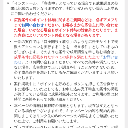
「インストール」「審査中」となっている場合でも成果調査の期
限は記載の日数となりますので、判定が変わらない場合はお早め
にご問い合わせください。
広告案件のポイント付与に関するご質問などは、必ずアメフリ
まで
お問い合わせ
ください。お客さまから広告主に問い合わせ
た場合、いかなる場合もポイント付与の対象外となります。ま
た内容によりアカウント停止となる場合があります。
一部の案件では「口座開設＋取引」のような広告主サイトで複
数のアクションを実行することを「成果条件」としているもの
がございます。そのような案件で成果調査を申し込む場合は、
成果条件に記載されたすべての条件を満たした上で
「
お問い合
わせ
」よりお問い合わせください。すべての条件を満たしてい
ない場合、広告主側で正しい調査を行うことができないため、
必ず成果条件を満たしているかご確認くださいますようお願い
いたします。
案件掲載中に「ポイントを貯める」ボタンを押して広告側サイ
トに遷移していたとしても、お申し込み完了時点で案件の掲載
が終了している場合は成果対象外となります。ご利用の際はお
時間に余裕をもってお取り組みください。
本ページの情報は掲載時の情報となります。現在は変更となっ
ている場合がございますので、キャンペーン内容や契約内容に
関しましてはリンク先のWebページの内容をよくご確認いただ
いた上で、ご利用をお願いいたします。
ブラウザのシークレットモード（プライベートブラウズ）と呼