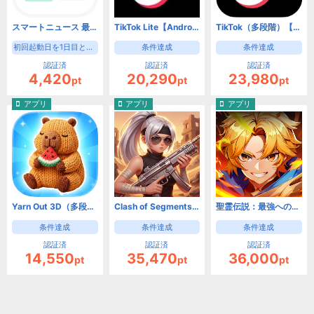
スマートニュース 最新ニュースや天気・天気予報、クーポンも（初回起動日を1日目として8日目の起動）【Android】
TikTok Lite【Android】
TikTok（多段階）【Android】
初回起動日を1日目として8日目の起動
条件達成
条件達成
認証済
認証済
認証済
4,420
20,290
23,980
pt
pt
pt
アプリ
アプリ
アプリ
Yarn Out 3D（多段階）【Android】
Clash of Segments【Android】
聖霊伝説：最強への道【Android】
条件達成
条件達成
条件達成
認証済
認証済
認証済
14,550
35,470
36,000
pt
pt
pt