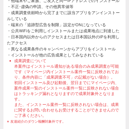
・他端末やご家族、ご友人と同一IPアドレスでのインストール
・不正･虚偽の申請、その他異常値等
・成果調査依頼時から完了までに該当アプリをアンインストー
ルしている
・端末の「追跡型広告を制限」設定がONになっている
・公共WiFiをご利用しインストールまたは成果地点に到達した
・日本国内以外からのアクセスまたは日本国以外のIPを利用し
たアクセス
・異なる成果条件のキャンペーンからアプリをインストール
・インストールが他の広告成果としてみなされている
成果調査について
本案件はインストール通知がある場合のみ成果調査が可能
です（マイページ内インストール案件一覧に反映されてお
り、条件内容に「成果調査不可」の記載がない場合）。
初回インストール及び起動後、翌日までにマイページ内、
案件成果一覧のインストール案件一覧に反映されない場合
はトラッキング漏れとなりますので成果対象外となりま
す。
また、インストール案件一覧に反映されない場合は、成果
に関するお問い合わせもお受けすることができませんので
ご了承ください。
友達紹介のダウン報酬対象外です。