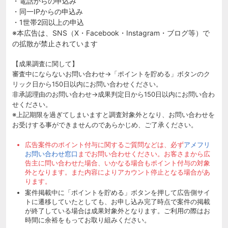
・電話からの申込み
・同一IPからの申込み
・1世帯2回以上の申込
※本広告は、SNS（X・Facebook・Instagram・ブログ等）で
の拡散が禁止されています
【成果調査に関して】
審査中にならないお問い合わせ→「ポイントを貯める」ボタンのク
リック日から150日以内にお問い合わせください。
非承認理由のお問い合わせ→成果判定日から150日以内にお問い合わ
せください。
※上記期限を過ぎてしまいますと調査対象外となり、お問い合わせを
お受けする事ができませんのであらかじめ、ご了承ください。
広告案件のポイント付与に関するご質問などは、必ず
アメフリ
お問い合わせ窓口
までお問い合わせください。お客さまから広
告主に問い合わせた場合、いかなる場合もポイント付与の対象
外となります。また内容によりアカウント停止となる場合があ
ります。
案件掲載中に「ポイントを貯める」ボタンを押して広告側サイ
トに遷移していたとしても、お申し込み完了時点で案件の掲載
が終了している場合は成果対象外となります。ご利用の際はお
時間に余裕をもってお取り組みください。