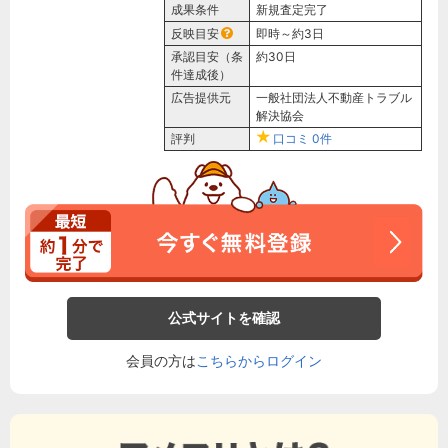
成果条件
新規査定完了
反映目安
即時～約3日
承認目安（条
約30日
件達成後）
広告提供元
一般社団法人不動産トラブル
解決協会
評判
口コミ
0件
公式サイトを確認
会員の方は
こちらからログイン