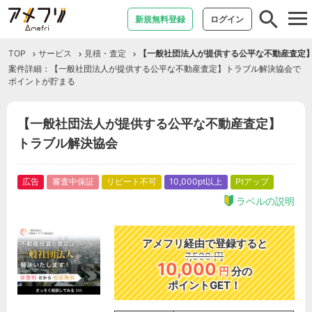
tog
新規無料登録
ログイン
nav
TOP
サービス
見積・査定
【一般社団法人が提供する公平な不動産査定
案件詳細：【一般社団法人が提供する公平な不動産査定】トラブル解決協会で
ポイントが貯まる
【一般社団法人が提供する公平な不動産査定】
トラブル解決協会
広告
審査中保証
リピート不可
10,000pt以上
Ptアップ
ラベルの説明
アメフリ経由で登録すると
7,500
円
10,000
円
分の
ポイントGET！