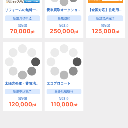
リフォームの無料一括見積もり【リショップナビ】
愛車買取オークション セルカ
【全国対応】住宅用蓄電池のNo.1見積りサイト【ソーラーパートナーズ】
新規見積申込
新規成約
新規契約完了
認証済
認証済
認証済
70,000
250,000
125,000
pt
pt
pt
太陽光発電・蓄電池を導入するなら【ブルエネ】【現地見積もり】
エコプロコート
新規申込完了
最終見積取得
認証済
認証済
120,000
110,000
pt
pt