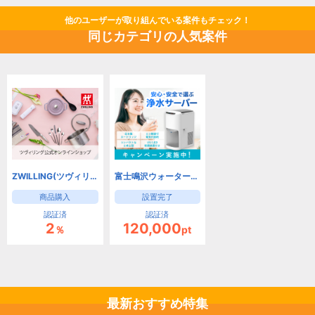
他のユーザーが取り組んでいる案件もチェック！
同じカテゴリの人気案件
ZWILLING(ツヴィリング) 公式オンラインショップ
富士鳴沢ウォーター（浄水型）
商品購入
設置完了
認証済
認証済
2
120,000
％
pt
最新おすすめ特集