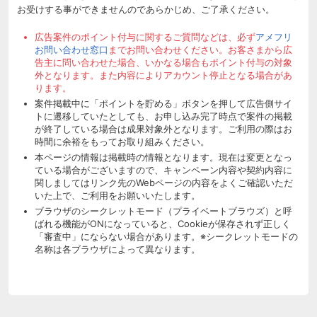
お受けする事ができませんのであらかじめ、ご了承ください。
広告案件のポイント付与に関するご質問などは、必ず
アメフリ
お問い合わせ窓口
までお問い合わせください。お客さまから広
告主に問い合わせた場合、いかなる場合もポイント付与の対象
外となります。また内容によりアカウント停止となる場合があ
ります。
案件掲載中に「ポイントを貯める」ボタンを押して広告側サイ
トに遷移していたとしても、お申し込み完了時点で案件の掲載
が終了している場合は成果対象外となります。ご利用の際はお
時間に余裕をもってお取り組みください。
本ページの情報は掲載時の情報となります。現在は変更となっ
ている場合がございますので、キャンペーン内容や契約内容に
関しましてはリンク先のWebページの内容をよくご確認いただ
いた上で、ご利用をお願いいたします。
ブラウザのシークレットモード（プライベートブラウズ）と呼
ばれる機能がONになっていると、Cookieが保存されず正しく
「審査中」にならない場合があります。※シークレットモードの
名称は各ブラウザによって異なります。