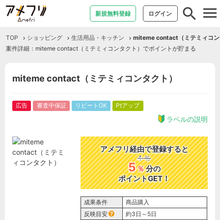
tog
新規無料登録
ログイン
nav
TOP
ショッピング
生活用品・キッチン
miteme contact（ミテミィ
案件詳細：miteme contact（ミテミィコンタクト）でポイントが貯まる
miteme contact（ミテミィコンタクト）
広告
審査中保証
リピートOK
Ptアップ
ラベルの説明
アメフリ経由で登録すると
4
％
5
％
分の
ポイントGET！
成果条件
商品購入
反映目安
約3日～5日