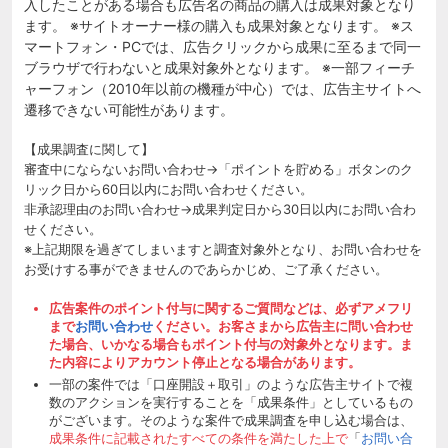
入したことがある場合も広告名の商品の購入は成果対象となり
ます。 ※サイトオーナー様の購入も成果対象となります。 ※ス
マートフォン・PCでは、広告クリックから成果に至るまで同一
ブラウザで行わないと成果対象外となります。 ※一部フィーチ
ャーフォン（2010年以前の機種が中心）では、広告主サイトへ
遷移できない可能性があります。
【成果調査に関して】
審査中にならないお問い合わせ→「ポイントを貯める」ボタンのク
リック日から60日以内にお問い合わせください。
非承認理由のお問い合わせ→成果判定日から30日以内にお問い合わ
せください。
※上記期限を過ぎてしまいますと調査対象外となり、お問い合わせを
お受けする事ができませんのであらかじめ、ご了承ください。
広告案件のポイント付与に関するご質問などは、必ずアメフリ
まで
お問い合わせ
ください。お客さまから広告主に問い合わせ
た場合、いかなる場合もポイント付与の対象外となります。ま
た内容によりアカウント停止となる場合があります。
一部の案件では「口座開設＋取引」のような広告主サイトで複
数のアクションを実行することを「成果条件」としているもの
がございます。そのような案件で成果調査を申し込む場合は、
成果条件に記載されたすべての条件を満たした上で
「
お問い合