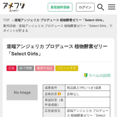
tog
新規無料登録
ログイン
nav
TOP
道端アンジェリカ プロデュース 植物酵素ゼリー「Select Girls」
案件詳細：道端アンジェリカ プロデュース 植物酵素ゼリー「Select Girls」で
ポイントが貯まる
道端アンジェリカ プロデュース 植物酵素ゼリー
「Select Girls」
広告
終了間際
審査中保証
リピート不可
ラベルの説明
成果条件
商品購入1件につき1成果
No Image
反映目安
反映なし
承認目安（条
件達成後）
広告提供元
道端アンジェリカ プロデュー
ス 植物酵素ゼリー「Select