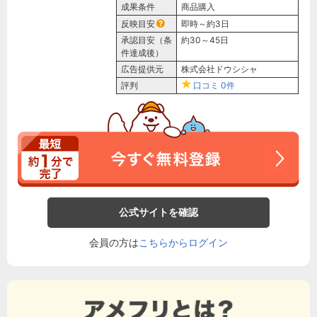
成果条件
商品購入
反映目安
即時～約3日
承認目安（条
約30～45日
件達成後）
広告提供元
株式会社ドウシシャ
評判
口コミ
0件
公式サイトを確認
会員の方は
こちらからログイン