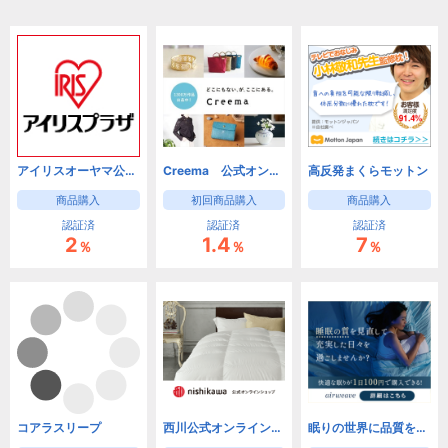
アイリスオーヤマ公式通販サイト【アイリスプラザ】
Creema 公式オンラインストア
高反発まくらモットン
商品購入
初回商品購入
商品購入
認証済
認証済
認証済
2
1.4
7
％
％
％
コアラスリープ
西川公式オンラインショップ
眠りの世界に品質を【エアウィーヴ公式オンラインストア】