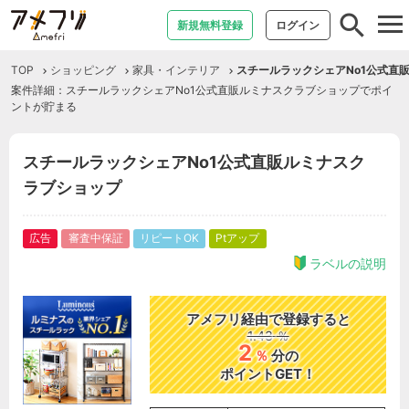
tog
新規無料登録
ログイン
nav
TOP
ショッピング
家具・インテリア
スチールラックシェアNo1公式直
案件詳細：スチールラックシェアNo1公式直販ルミナスクラブショップでポイ
ントが貯まる
スチールラックシェアNo1公式直販ルミナスク
ラブショップ
広告
審査中保証
リピートOK
Ptアップ
ラベルの説明
アメフリ経由で登録すると
1.43
％
2
％
分の
ポイントGET！