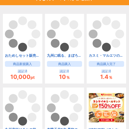
おためしセット販売【らでぃっしゅぼーや】
九州に眠る、まぼろしのグルメ産直サイト。全品送料無料【九州お取り寄せ本舗】
カスミ・マルエツのネットスーパー オンラインデリバリー
商品新規購入
商品購入
商品購入完了
認証済
認証済
認証済
10,000
10
1.4
pt
％
％