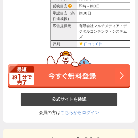
反映目安
即時～約3日
承認目安（条
約30日
件達成後）
広告提供元
有限会社マルチメディア・デ
ジタルコンテンツ・システム
ズ
評判
口コミ
0件
公式サイトを確認
会員の方は
こちらからログイン