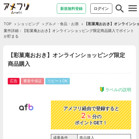
tog
新規無料登録
ログイン
nav
TOP
ショッピング
グルメ・食品・お酒
【彩菓庵おおき】オンラインシ
案件詳細：【彩菓庵おおき】オンラインショッピング限定商品購入でポイント
が貯まる
【彩菓庵おおき】オンラインショッピング限定
商品購入
広告
審査中保証
リピートOK
ラベルの説明
アメフリ経由で登録すると
2
％
分の
ポイントGET！
成果条件
商品購入