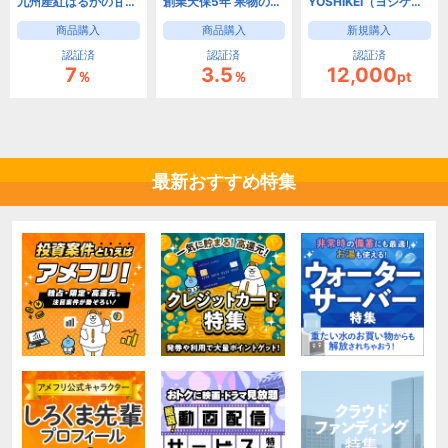
九州産紅はるかの甘い幸せをお届け 紅はるか焼き芋専門店 紅茶房
創業天保5年 果物の老舗『千疋屋総本店』公式ストア【果物や洋菓子のギフトセット】
YOSHIKEI（ヨシケイ）8つの選べるミールキットお試し5days
商品購入
商品購入
新規購入
認証済
認証済
認証済
7
3.5
12,000
％
％
pt
最新おすすめ特集