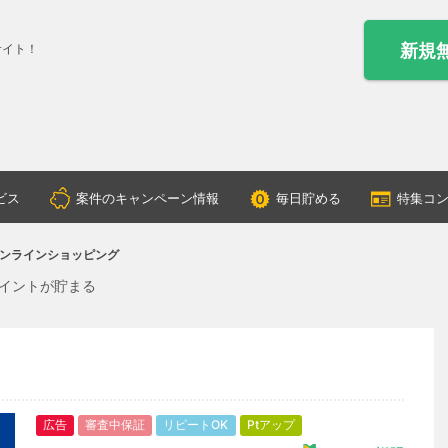
新規
サイト！
ビス
案件のキャンペーン情報
毎日貯める
特集コ
ンラインショッピング
イントが貯まる
広告
審査中保証
リピートOK
Ptアップ