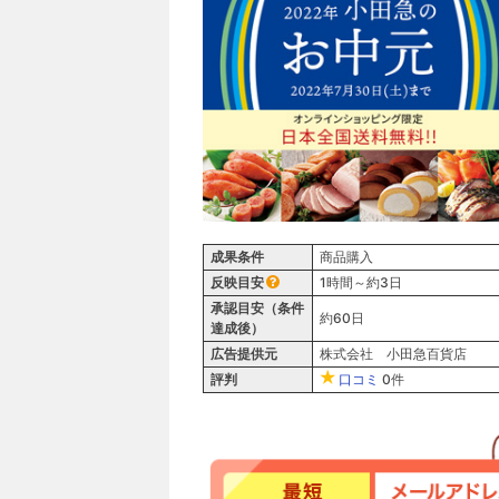
成果条件
商品購入
反映目安
1時間～約3日
承認目安（条件
約60日
達成後）
広告提供元
株式会社 小田急百貨店
評判
口コミ
0件