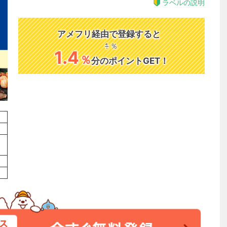
ラベルの説明
アメフリ経由で登録すると
1
％
1.4
％
分のポイントGET！