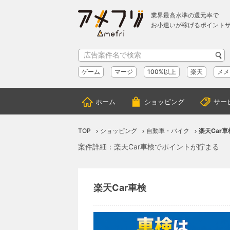
業界最高水準の還元率で
お小遣いが稼げるポイント
ゲーム
マージ
100%以上
楽天
メメ
ホーム
ショッピング
サー
TOP
ショッピング
自動車・バイク
楽天Car車
案件詳細：楽天Car車検でポイントが貯まる
楽天Car車検