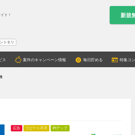
新規
サイト！
ントモリ
ビス
案件のキャンペーン情報
毎日貯める
特集コ
検
広告
リピート不可
Ptアップ