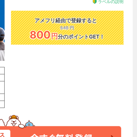
ラベルの説明
アメフリ経由で登録すると
548
円
800
円
分のポイントGET！