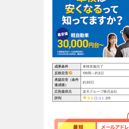
成果条件
車検実施完了
反映目安
1時間～約3日
承認目安（条件
約30日
達成後）
広告提供元
楽天グループ株式会社
評判
5.0
口コミ
2件