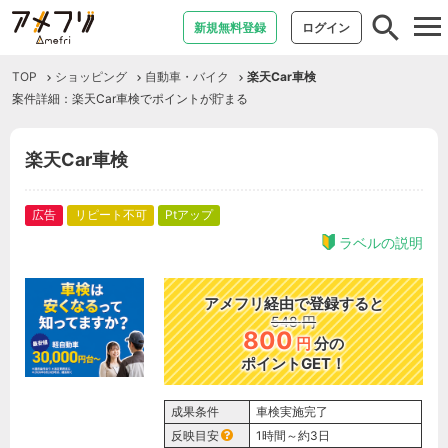
tog
新規無料登録
ログイン
nav
TOP
ショッピング
自動車・バイク
楽天Car車検
案件詳細：楽天Car車検でポイントが貯まる
楽天Car車検
広告
リピート不可
Ptアップ
ラベルの説明
アメフリ経由で登録すると
548
円
800
円
分の
ポイントGET！
成果条件
車検実施完了
反映目安
1時間～約3日