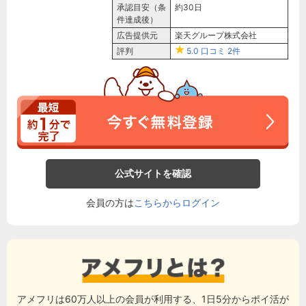
承認目安（条
約30日
件達成後）
広告提供元
楽天グループ株式会社
評判
5.0
口コミ
2件
公式サイトを確認
会員の方は
こちらからログイン
アメフリは60万人以上の会員が利用する、1日5分からポイ活が