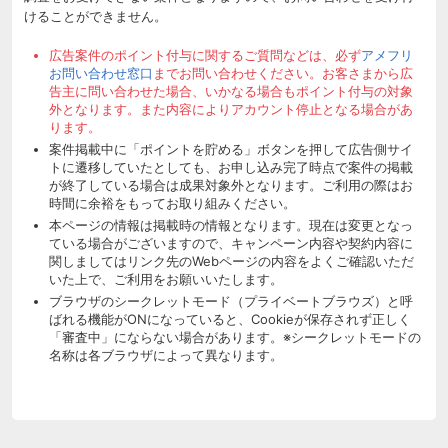
けることができません。
広告案件のポイント付与に関するご質問などは、必ず
アメフリ
お問い合わせ窓口
までお問い合わせください。お客さまから広
告主に問い合わせた場合、いかなる場合もポイント付与の対象
外となります。また内容によりアカウント停止となる場合があ
ります。
案件掲載中に「ポイントを貯める」ボタンを押して広告側サイ
トに遷移していたとしても、お申し込み完了時点で案件の掲載
が終了している場合は成果対象外となります。ご利用の際はお
時間に余裕をもってお取り組みください。
本ページの情報は掲載時の情報となります。現在は変更となっ
ている場合がございますので、キャンペーン内容や契約内容に
関しましてはリンク先のWebページの内容をよくご確認いただ
いた上で、ご利用をお願いいたします。
ブラウザのシークレットモード（プライベートブラウズ）と呼
ばれる機能がONになっていると、Cookieが保存されず正しく
「審査中」にならない場合があります。※シークレットモードの
名称は各ブラウザによって異なります。