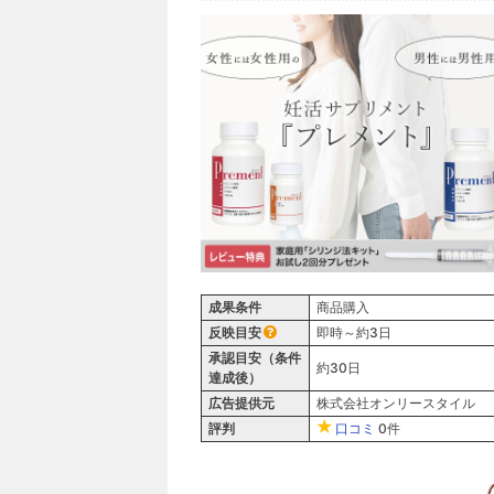
成果条件
商品購入
反映目安
即時～約3日
承認目安（条件
約30日
達成後）
広告提供元
株式会社オンリースタイル
評判
口コミ
0件