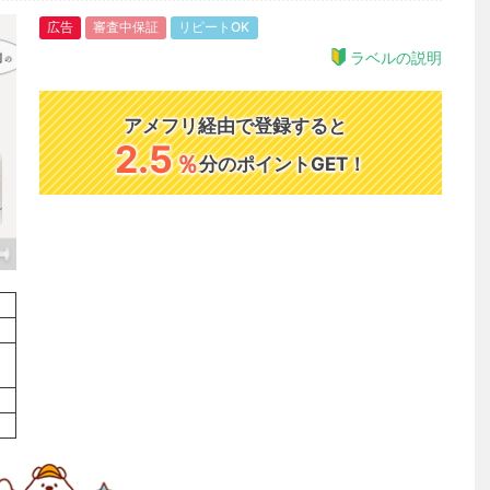
広告
審査中保証
リピートOK
ラベルの説明
アメフリ経由で登録すると
2.5
％
分のポイントGET！