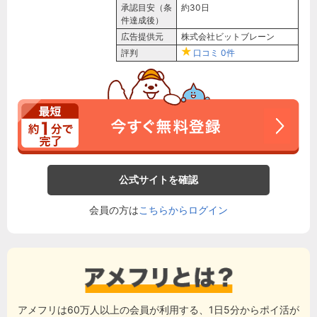
承認目安（条
約30日
件達成後）
広告提供元
株式会社ビットブレーン
評判
口コミ
0件
公式サイトを確認
会員の方は
こちらからログイン
アメフリは60万人以上の会員が利用する、1日5分からポイ活が