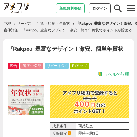
tog
新規無料登録
ログイン
nav
TOP
サービス
写真・印刷・年賀状
『Rakpo』豊富なデザイン！激安、
案件詳細：『Rakpo』豊富なデザイン！激安、簡単年賀状でポイントが貯まる
『Rakpo』豊富なデザイン！激安、簡単年賀状
広告
審査中保証
リピートOK
Ptアップ
ラベルの説明
アメフリ経由で登録すると
325
円
400
円
分の
ポイントGET！
成果条件
商品注文
反映目安
即時～約3日