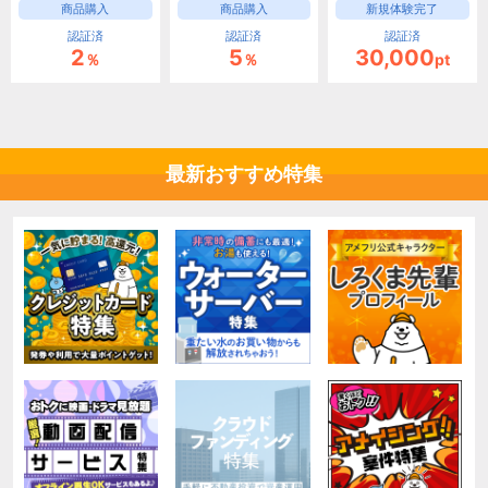
商品購入
商品購入
新規体験完了
認証済
認証済
認証済
2
5
30,000
％
％
pt
最新おすすめ特集