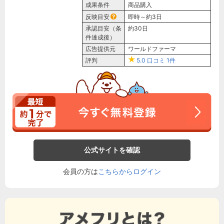
成果条件
商品購入
反映目安
即時～約3日
承認目安（条
約30日
件達成後）
広告提供元
ワールドファーマ
評判
5.0
口コミ
1件
公式サイトを確認
会員の方は
こちらからログイン