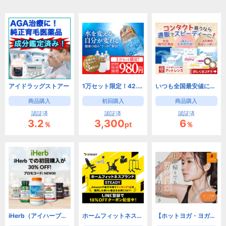
アイドラッグストアー
1万セット限定！42.2％OFF！海洋深層水「天海の水」3種類お試しセット
いつも全国最安値に挑戦中！【アットレンズ】激安コンタクト販売
商品購入
初回購入
商品購入
認証済
認証済
認証済
3.2
3,300
6
％
pt
％
iHerb（アイハーブ）【新規・2回目以降リピートOK!】
ホームフィットネスブランド「STEADY」
【ホットヨガ・ヨガのカルド -CALDO-】 新規体験完了