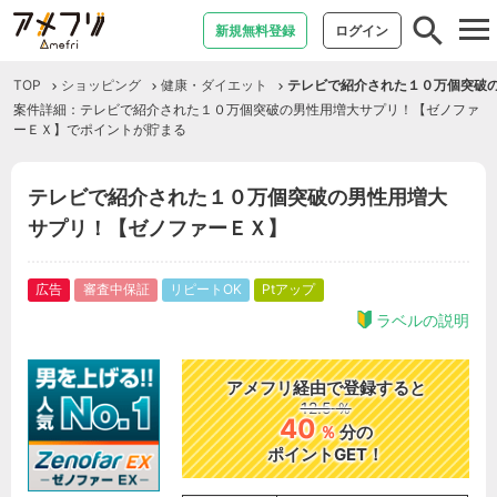
tog
新規無料登録
ログイン
nav
TOP
ショッピング
健康・ダイエット
テレビで紹介された１０万個突破
案件詳細：テレビで紹介された１０万個突破の男性用増大サプリ！【ゼノファ
ーＥＸ】でポイントが貯まる
テレビで紹介された１０万個突破の男性用増大
サプリ！【ゼノファーＥＸ】
広告
審査中保証
リピートOK
Ptアップ
ラベルの説明
アメフリ経由で登録すると
12.5
％
40
％
分の
ポイントGET！