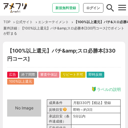
tog
新規無料登録
ログイン
nav
TOP
公式サイト
エンターテイメント
【100%以上還元】パチ&スロ必勝本
案件詳細：【100%以上還元】パチ&amp;スロ必勝本[330円コース]でポイント
が貯まる
【100%以上還元】パチ&amp;スロ必勝本[330
円コース]
広告
終了間際
審査中保証
リピート不可
即時反映
100%以上還元
ラベルの説明
成果条件
月額330円【税込】登録
No Image
反映目安
即時～約3日
承認目安（条
5分以内
件達成後）
広告提供元
-