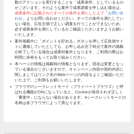
数のアクションを実行することを「成果条件」としているもの
がございます。そのような案件で成果調査を申し込む場合は、
成果条件に記載されたすべての条件を満たした上で
「
お問い合
わせ
」よりお問い合わせください。すべての条件を満たしてい
ない場合、広告主側で正しい調査を行うことができないため、
必ず成果条件を満たしているかご確認くださいますようお願い
いたします。
案件掲載中に「ポイントを貯める」ボタンを押して広告側サイ
トに遷移していたとしても、お申し込み完了時点で案件の掲載
が終了している場合は成果対象外となります。ご利用の際はお
時間に余裕をもってお取り組みください。
本ページの情報は掲載時の情報となります。現在は変更となっ
ている場合がございますので、キャンペーン内容や契約内容に
関しましてはリンク先のWebページの内容をよくご確認いただ
いた上で、ご利用をお願いいたします。
ブラウザのシークレットモード（プライベートブラウズ）と呼
ばれる機能がONになっていると、Cookieが保存されず正しく
「審査中」にならない場合があります。※シークレットモードの
名称は各ブラウザによって異なります。