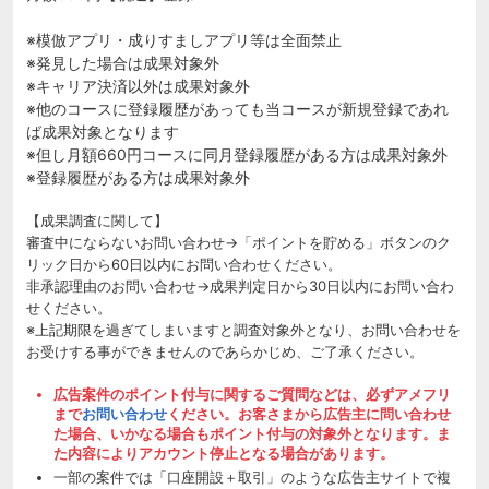
※模倣アプリ・成りすましアプリ等は全面禁止
※発見した場合は成果対象外
※キャリア決済以外は成果対象外
※他のコースに登録履歴があっても当コースが新規登録であれ
ば成果対象となります
※但し月額660円コースに同月登録履歴がある方は成果対象外
※登録履歴がある方は成果対象外
【成果調査に関して】
審査中にならないお問い合わせ→「ポイントを貯める」ボタンのク
リック日から60日以内にお問い合わせください。
非承認理由のお問い合わせ→成果判定日から30日以内にお問い合わ
せください。
※上記期限を過ぎてしまいますと調査対象外となり、お問い合わせを
お受けする事ができませんのであらかじめ、ご了承ください。
広告案件のポイント付与に関するご質問などは、必ずアメフリ
まで
お問い合わせ
ください。お客さまから広告主に問い合わせ
た場合、いかなる場合もポイント付与の対象外となります。ま
た内容によりアカウント停止となる場合があります。
一部の案件では「口座開設＋取引」のような広告主サイトで複