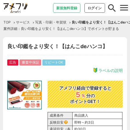
tog
新規無料登録
ログイン
nav
TOP
サービス
写真・印刷・年賀状
良い印鑑をより安く！【はんこdeハ
案件詳細：良い印鑑をより安く！【はんこdeハンコ】でポイントが貯まる
良い印鑑をより安く！【はんこdeハンコ】
広告
審査中保証
リピートOK
ラベルの説明
アメフリ経由で登録すると
5
％
分の
ポイントGET！
成果条件
商品購入
反映目安
即時～約3日
承認目安（条
約30日