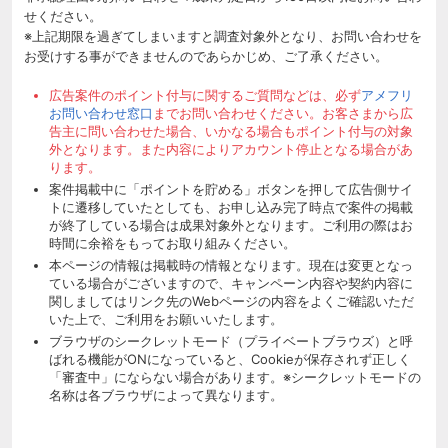
せください。
※上記期限を過ぎてしまいますと調査対象外となり、お問い合わせを
お受けする事ができませんのであらかじめ、ご了承ください。
広告案件のポイント付与に関するご質問などは、必ず
アメフリ
お問い合わせ窓口
までお問い合わせください。お客さまから広
告主に問い合わせた場合、いかなる場合もポイント付与の対象
外となります。また内容によりアカウント停止となる場合があ
ります。
案件掲載中に「ポイントを貯める」ボタンを押して広告側サイ
トに遷移していたとしても、お申し込み完了時点で案件の掲載
が終了している場合は成果対象外となります。ご利用の際はお
時間に余裕をもってお取り組みください。
本ページの情報は掲載時の情報となります。現在は変更となっ
ている場合がございますので、キャンペーン内容や契約内容に
関しましてはリンク先のWebページの内容をよくご確認いただ
いた上で、ご利用をお願いいたします。
ブラウザのシークレットモード（プライベートブラウズ）と呼
ばれる機能がONになっていると、Cookieが保存されず正しく
「審査中」にならない場合があります。※シークレットモードの
名称は各ブラウザによって異なります。