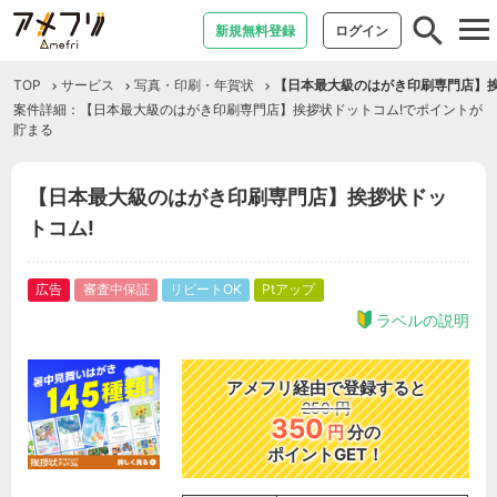
tog
新規無料登録
ログイン
nav
TOP
サービス
写真・印刷・年賀状
【日本最大級のはがき印刷専門店】挨
案件詳細：【日本最大級のはがき印刷専門店】挨拶状ドットコム!でポイントが
貯まる
【日本最大級のはがき印刷専門店】挨拶状ドッ
トコム!
広告
審査中保証
リピートOK
Ptアップ
ラベルの説明
アメフリ経由で登録すると
250
円
350
円
分の
ポイントGET！