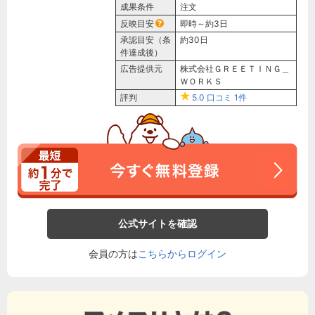
成果条件
注文
反映目安
即時～約3日
承認目安（条
約30日
件達成後）
広告提供元
株式会社ＧＲＥＥＴＩＮＧ＿
ＷＯＲＫＳ
評判
5.0
口コミ
1件
公式サイトを確認
会員の方は
こちらからログイン