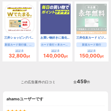
三井ショッピングパークカード《セゾン》（新規カード発行後、入会月の翌月末までに3000円(税込)の利用）【iOS・Android・PC】
お買い物好きに進化したゴールドカード！三井住友カード ゴールド（NL）（家族カード発行）
三井住友カード ビジネスオーナーズ（カード発行）
新規カード発行後、入会月の翌月末までに3000円(税込)の利用
カード発行＋本カード申込時家族カード申込で成果
新規カード発行
認証済
認証済
認証済
32,800
140,000
150,000
pt
pt
pt
459
この広告案件の口コミ
全
件
ahamoユーザーです