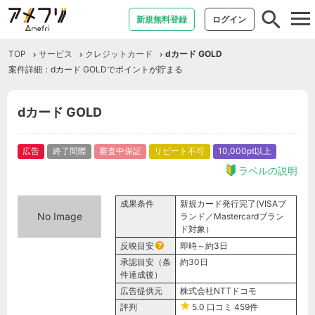
tog
新規無料登録
ログイン
nav
TOP
サービス
クレジットカード
dカード GOLD
案件詳細：dカード GOLDでポイントが貯まる
dカード GOLD
広告
終了間際
審査中保証
リピート不可
10,000pt以上
ラベルの説明
成果条件
新規カード発行完了(VISAブ
No Image
ランド／Mastercardブラン
ド対象）
反映目安
即時～約3日
承認目安（条
約30日
件達成後）
広告提供元
株式会社NTTドコモ
評判
5.0
口コミ
459件