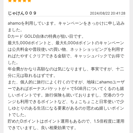
じゃけん００９
2024/08/22 20:41:28
ahamoを利用しています。キャンペーンをきっかけに申し込み
ました。

Dカード GOLD自体の特典が狙い目です。

最大5,000dポイントと、最大6,000dポイントのキャンペーン
は公共料金や普段使いの買い物、ネットショッピングを利用す
ればたやすくクリアできる金額で、キャッシュバックでお得で
した。

年会費がかなり高額なのは気になりますし、事実ですが、十二
分に元は取れるはずです。

また、個人的に旅行によく行くのですが、地味にahamoユーザ
ーであればボーナスパケットが＋で5GB月についてくるのも嬉
しいポイントです。旅行保険も就いておりますし、空港のラウ
ンジも利用できるポイントなど、ちょこちょこと日常使いで少
しゆとりのある生活になる要素があるのが思わぬ嬉しいポイン
トでした。

貯めたDポイントはポイント運用もあるので、1.5倍程度に運用
できていますし、良い相乗効果です。