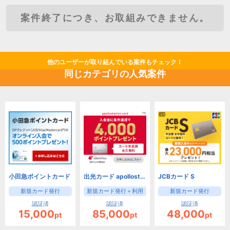
案件終了につき、お取組みできません。
他のユーザーが取り組んでいる案件もチェック！
同じカテゴリの人気案件
小田急ポイントカード
出光カード apollostation card（旧まいどプラスカード）
JCBカード S
新規カード発行
新規カード発行＋利用
新規カード発行
認証済
認証済
認証済
15,000
85,000
48,000
pt
pt
pt