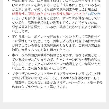
一部の案件では「口座開設＋取引」のような広告主サイトで複
数のアクションを実行することを「成果条件」としているもの
がございます。そのような案件で成果調査を申し込む場合は、
成果条件に記載されたすべての条件を満たした上で
「
お問い合
わせ
」よりお問い合わせください。すべての条件を満たしてい
ない場合、広告主側で正しい調査を行うことができないため、
必ず成果条件を満たしているかご確認くださいますようお願い
いたします。
案件掲載中に「ポイントを貯める」ボタンを押して広告側サイ
トに遷移していたとしても、お申し込み完了時点で案件の掲載
が終了している場合は成果対象外となります。ご利用の際はお
時間に余裕をもってお取り組みください。
本ページの情報は掲載時の情報となります。現在は変更となっ
ている場合がございますので、キャンペーン内容や契約内容に
関しましてはリンク先のWebページの内容をよくご確認いただ
いた上で、ご利用をお願いいたします。
ブラウザのシークレットモード（プライベートブラウズ）と呼
ばれる機能がONになっていると、Cookieが保存されず正しく
「審査中」にならない場合があります。※シークレットモードの
名称は各ブラウザによって異なります。