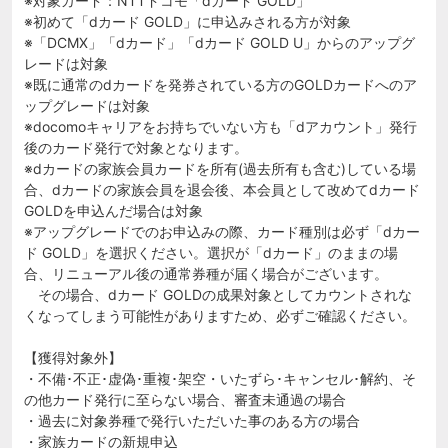
※対象カード：NTTドコモ「dカード GOLD」
※初めて「dカード GOLD」に申込みされる方が対象
※「DCMX」「dカード」「dカード GOLD U」からのアップグ
レードは対象
※既に通常のdカードを発券されている方のGOLDカードへのア
ップグレードは対象
※docomoキャリアをお持ちでいない方も「dアカウント」発行
後のカード発行で対象となります。
※dカードの家族会員カードを所有(過去所有も含む)している場
合、dカードの家族会員を退会後、本会員として改めてdカード
GOLDを申込んだ場合は対象
※アップグレードでのお申込みの際、カード種別は必ず「dカー
ド GOLD」を選択ください。選択が「dカード」のままの場
合、リニューアル後の通常券種が届く場合がございます。
その場合、dカード GOLDの成果対象としてカウントされな
くなってしまう可能性がありますため、必ずご確認ください。
【獲得対象外】
・不備･不正･虚偽･重複･架空・いたずら･キャンセル･解約、そ
の他カード発行に至らない場合、審査未通過の場合
・過去に対象券種で発行いただいた事のある方の場合
・家族カードの新規申込