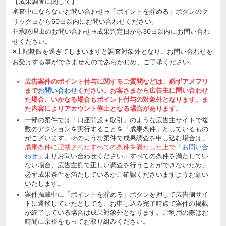
【成果調査に関して】
審査中にならないお問い合わせ→「ポイントを貯める」ボタンのク
リック日から60日以内にお問い合わせください。
非承認理由のお問い合わせ→成果判定日から30日以内にお問い合わ
せください。
※上記期限を過ぎてしまいますと調査対象外となり、お問い合わせを
お受けする事ができませんのであらかじめ、ご了承ください。
広告案件のポイント付与に関するご質問などは、必ずアメフリ
まで
お問い合わせ
ください。お客さまから広告主に問い合わせ
た場合、いかなる場合もポイント付与の対象外となります。ま
た内容によりアカウント停止となる場合があります。
一部の案件では「口座開設＋取引」のような広告主サイトで複
数のアクションを実行することを「成果条件」としているもの
がございます。そのような案件で成果調査を申し込む場合は、
成果条件に記載されたすべての条件を満たした上で
「
お問い合
わせ
」よりお問い合わせください。すべての条件を満たしてい
ない場合、広告主側で正しい調査を行うことができないため、
必ず成果条件を満たしているかご確認くださいますようお願い
いたします。
案件掲載中に「ポイントを貯める」ボタンを押して広告側サイ
トに遷移していたとしても、お申し込み完了時点で案件の掲載
が終了している場合は成果対象外となります。ご利用の際はお
時間に余裕をもってお取り組みください。