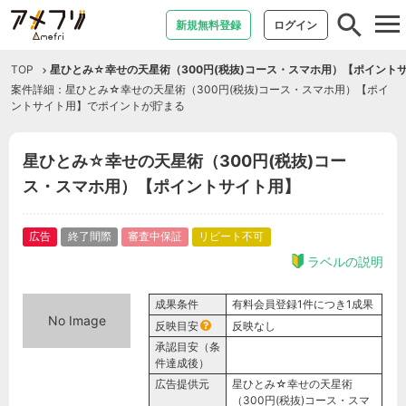
tog
新規無料登録
ログイン
nav
TOP
星ひとみ☆幸せの天星術（300円(税抜)コース・スマホ用）【ポイント
案件詳細：星ひとみ☆幸せの天星術（300円(税抜)コース・スマホ用）【ポイ
ントサイト用】でポイントが貯まる
星ひとみ☆幸せの天星術（300円(税抜)コー
ス・スマホ用）【ポイントサイト用】
広告
終了間際
審査中保証
リピート不可
ラベルの説明
成果条件
有料会員登録1件につき1成果
No Image
反映目安
反映なし
承認目安（条
件達成後）
広告提供元
星ひとみ☆幸せの天星術
（300円(税抜)コース・スマ