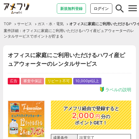
tog
新規無料登録
ログイン
nav
TOP
サービス
ガス・水・電気
オフィスに家庭にご利用いただけるハワ
案件詳細：オフィスに家庭にご利用いただけるハワイ産ピュアウォーターのレ
ンタルサービスでポイントが貯まる
オフィスに家庭にご利用いただけるハワイ産ピ
ュアウォーターのレンタルサービス
広告
審査中保証
リピート不可
10,000pt以上
ラベルの説明
アメフリ経由で登録すると
2,000
円
分の
ポイントGET！
成果条件
設置完了