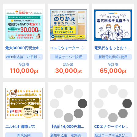
最大30000円現金キャッシュバック！【電気チョイス】（法人）
コスモウォーター（株式会社 NEXT ONE）
電気代をもっとおトクに！【Looopでんき】
WEB申込後、75日以内の供給開始
新規サーバー設置
新規電気供給+使用
認証済
認証済
認証済
110,000
30,000
65,000
pt
pt
pt
エルピオ 都市ガス
【合計14,000円相当お得！】新電力サービスのオクトパスエナジー
CDエナジーダイレクト
新規契約
新規申込後、電気供給開始
新規コース申込及び契約完了