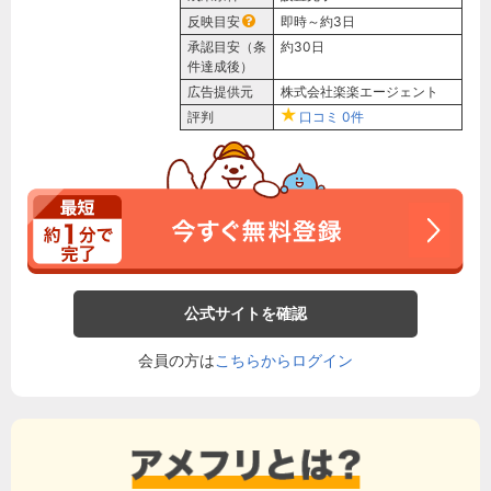
反映目安
即時～約3日
承認目安（条
約30日
件達成後）
広告提供元
株式会社楽楽エージェント
評判
口コミ
0件
公式サイトを確認
会員の方は
こちらからログイン