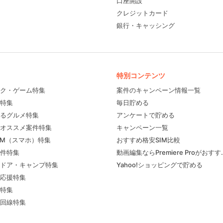
口座開設
クレジットカード
銀行・キャッシング
特別コンテンツ
ク・ゲーム特集
案件のキャンペーン情報一覧
特集
毎日貯める
るグルメ特集
アンケートで貯める
フィール
オススメ案件特集
キャンペーン一覧
IM（スマホ）特集
おすすめ格安SIM比較
件特集
動画編集ならPremiere Proがおす
ドア・キャンプ特集
Yahoo!ショッピングで貯める
応援特集
特集
回線特集