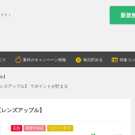
新規
サイト！
ビス
案件のキャンペーン情報
毎日貯める
特集コ
プル】
ンズアップル】 でポイントが貯まる
【レンズアップル】
広告
審査中保証
リピート不可