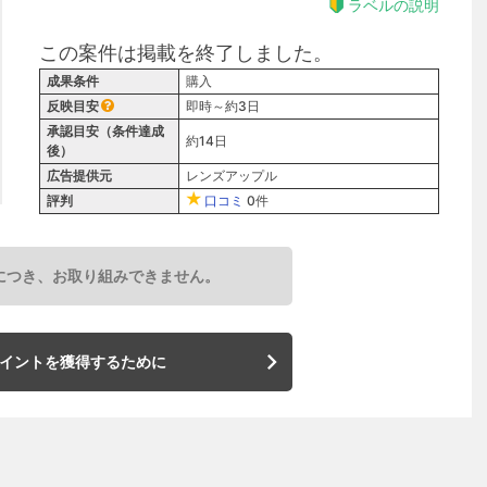
ラベルの説明
この案件は掲載を終了しました。
成果条件
購入
反映目安
即時～約3日
承認目安（条件達成
約14日
後）
広告提供元
レンズアップル
評判
口コミ
0件
につき、お取り組みできません。
イントを獲得するために