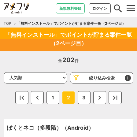
tog
新規無料登録
ログイン
nav
TOP
「無料インストール」でポイントが貯まる案件一覧（2ページ目）
「無料インストール」でポイントが貯まる案件一覧
（2ページ目）
202
全
件
絞り込み検索
1
2
3
ぼくとネコ（多段階）（Android）