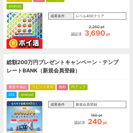
android
成果条件
レベル400クリア
2,250
pt
3,690
認証済
pt
総額200万円プレゼントキャンペーン・テンプ
レートBANK（新規会員登録）
審査中保証
リピート不可
無料
Ptアップ
iOS
android
成果条件
新規会員登録
150
pt
240
認証済
pt