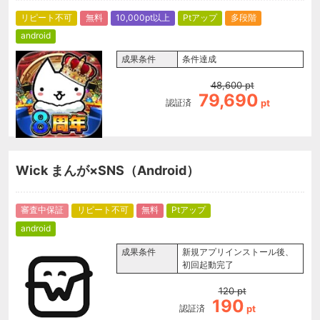
リピート不可
無料
10,000pt以上
Ptアップ
多段階
android
成果条件
条件達成
48,600
pt
79,690
認証済
pt
Wick まんが×SNS（Android）
審査中保証
リピート不可
無料
Ptアップ
android
成果条件
新規アプリインストール後、
初回起動完了
120
pt
190
認証済
pt