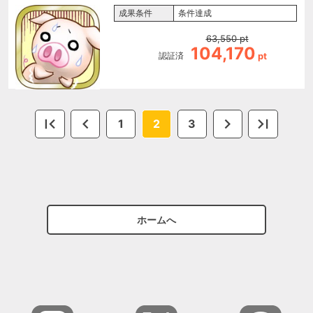
成果条件
条件達成
63,550
pt
104,170
認証済
pt
1
2
3
ホームへ