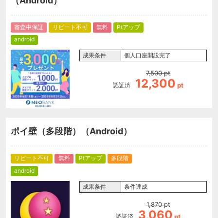
（Android）
審査中保証
リピート不可
無料
Ptアップ
android
成果条件
個人口座開設完了
7,500
pt
12,300
認証済
pt
ポイ壁（多段階）（Android）
リピート不可
無料
Ptアップ
多段階
android
成果条件
条件達成
1,870
pt
3,060
認証済
pt