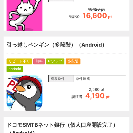
10,120
pt
16,600
認証済
pt
引っ越しペンギン（多段階）（Android）
リピート不可
無料
Ptアップ
多段階
android
成果条件
条件達成
2,580
pt
4,190
認証済
pt
ドコモSMTBネット銀行（個人口座開設完了）