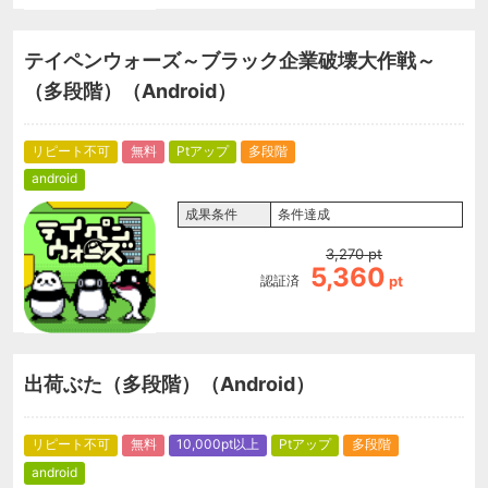
テイペンウォーズ～ブラック企業破壊大作戦～
（多段階）（Android）
リピート不可
無料
Ptアップ
多段階
android
成果条件
条件達成
3,270
pt
5,360
認証済
pt
出荷ぶた（多段階）（Android）
リピート不可
無料
10,000pt以上
Ptアップ
多段階
android