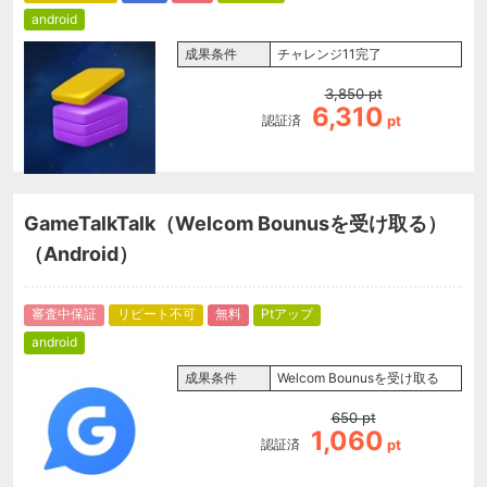
android
成果条件
チャレンジ11完了
3,850
pt
6,310
認証済
pt
GameTalkTalk（Welcom Bounusを受け取る）
（Android）
審査中保証
リピート不可
無料
Ptアップ
android
成果条件
Welcom Bounusを受け取る
650
pt
1,060
認証済
pt