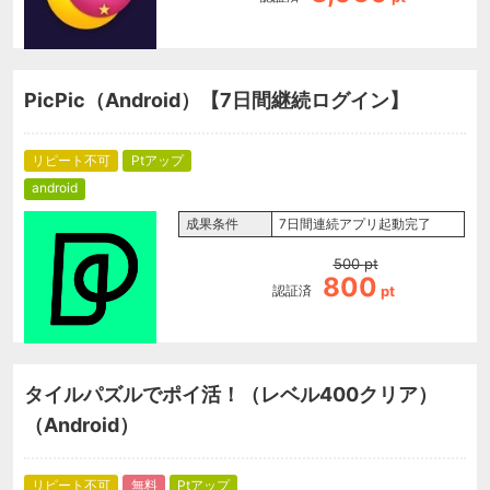
PicPic（Android）【7日間継続ログイン】
リピート不可
Ptアップ
android
成果条件
7日間連続アプリ起動完了
500
pt
800
認証済
pt
タイルパズルでポイ活！（レベル400クリア）
（Android）
リピート不可
無料
Ptアップ