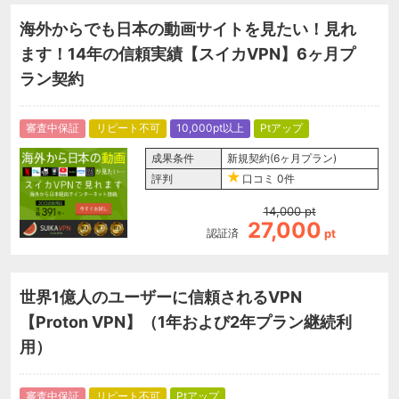
海外からでも日本の動画サイトを見たい！見れ
ます！14年の信頼実績【スイカVPN】6ヶ月プ
ラン契約
審査中保証
リピート不可
10,000pt以上
Ptアップ
成果条件
新規契約(6ヶ月プラン)
評判
口コミ
0件
14,000
pt
27,000
認証済
pt
世界1億人のユーザーに信頼されるVPN
【Proton VPN】（1年および2年プラン継続利
用）
審査中保証
リピート不可
Ptアップ