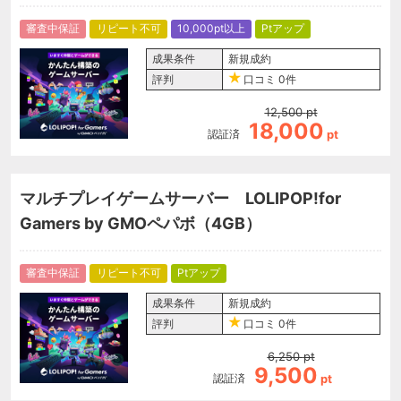
審査中保証
リピート不可
10,000pt以上
Ptアップ
成果条件
新規成約
評判
口コミ
0件
12,500
pt
18,000
認証済
pt
マルチプレイゲームサーバー LOLIPOP!for
Gamers by GMOペパボ（4GB）
審査中保証
リピート不可
Ptアップ
成果条件
新規成約
評判
口コミ
0件
6,250
pt
9,500
認証済
pt