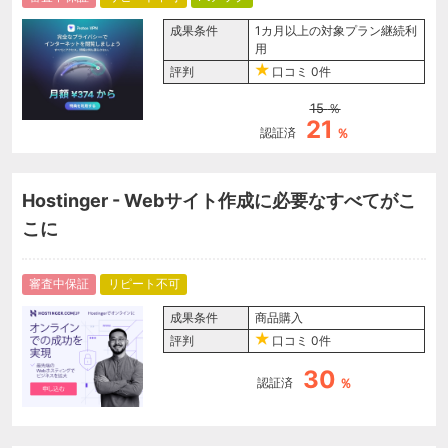
成果条件
1カ月以上の対象プラン継続利
用
評判
口コミ
0件
15
％
21
認証済
％
Hostinger - Webサイト作成に必要なすべてがこ
こに
審査中保証
リピート不可
成果条件
商品購入
評判
口コミ
0件
30
認証済
％