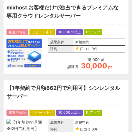
mixhost お客様だけで独占できるプレミアムな
専用クラウドレンタルサーバー
審査中保証
リピート不可
10,000pt以上
Ptアップ
成果条件
新規契約
評判
口コミ
0件
15,000
pt
30,000
認証済
pt
【1年契約で月額862円で利用可】シンレンタル
サーバー
審査中保証
リピート不可
10,000pt以上
Ptアップ
成果条件
新規申込
評判
口コミ
0件