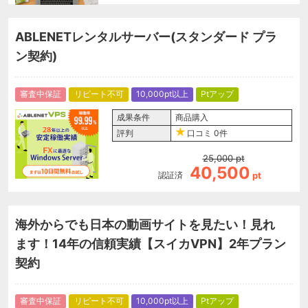
ABLENETレンタルサーバー(スタンダード プラ
ン契約)
審査中保証
リピート不可
10,000pt以上
Ptアップ
成果条件
商品購入
評判
口コミ
0件
25,000
pt
40,500
認証済
pt
海外からでも日本の動画サイトを見たい！見れ
ます！14年の信頼実績【スイカVPN】2年プラン
契約
審査中保証
リピート不可
10,000pt以上
Ptアップ