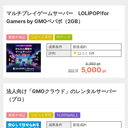
マルチプレイゲームサーバー LOLIPOP!for
Gamers by GMOペパボ（2GB）
審査中保証
リピート不可
Ptアップ
成果条件
新規成約
評判
口コミ
0件
3,350
pt
5,000
認証済
pt
法人向け「GMOクラウド」のレンタルサーバー
（プロ）
審査中保証
リピート不可
10,000pt以上
成果条件
新規成約