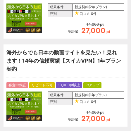
成果条件
新規契約(2年プラン)
評判
口コミ
0件
14,000
pt
27,000
認証済
pt
海外からでも日本の動画サイトを見たい！見れ
ます！14年の信頼実績【スイカVPN】1年プラン
契約
審査中保証
リピート不可
10,000pt以上
Ptアップ
成果条件
新規契約(1年プラン)
評判
口コミ
0件
14,000
pt
27,000
認証済
pt