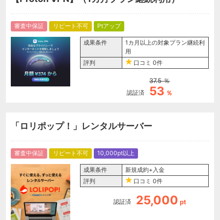
審査中保証
リピート不可
Ptアップ
成果条件
1カ月以上の対象プラン継続利
用
評判
口コミ
0件
37.5
％
53
認証済
％
「ロリポップ！」レンタルサーバー
審査中保証
リピート不可
10,000pt以上
成果条件
新規成約+入金
評判
口コミ
0件
25,000
認証済
pt