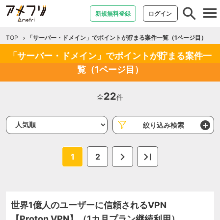
tog
新規無料登録
ログイン
nav
TOP
「サーバー・ドメイン」でポイントが貯まる案件一覧（1ページ目）
「サーバー・ドメイン」でポイントが貯まる案件一
覧（1ページ目）
22
全
件
絞り込み検索
1
2
世界1億人のユーザーに信頼されるVPN
【Proton VPN】（1カ月プラン継続利用）