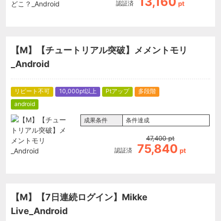
13,160
認証済
pt
【M】【チュートリアル突破】メメントモリ
_Android
リピート不可
10,000pt以上
Ptアップ
多段階
android
成果条件
条件達成
47,400
pt
75,840
認証済
pt
【M】【7日連続ログイン】Mikke
Live_Android