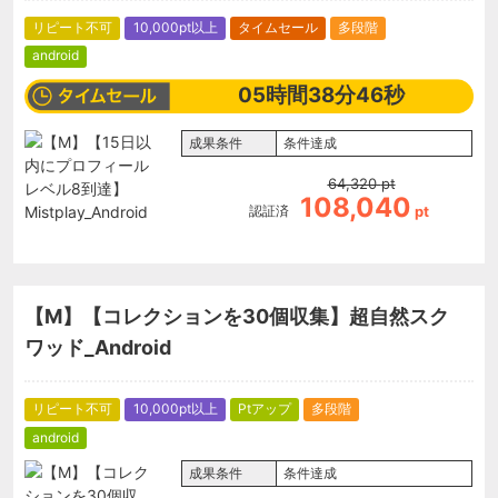
リピート不可
10,000pt以上
タイムセール
多段階
android
05
時間
38
分
46
秒
成果条件
条件達成
64,320
pt
108,040
認証済
pt
【M】【コレクションを30個収集】超自然スク
ワッド_Android
リピート不可
10,000pt以上
Ptアップ
多段階
android
成果条件
条件達成