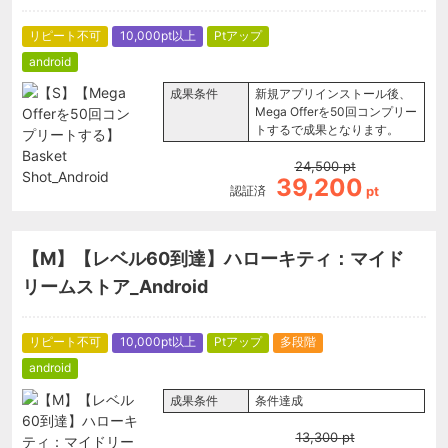
リピート不可
10,000pt以上
Ptアップ
android
成果条件
新規アプリインストール後、
Mega Offerを50回コンプリー
トするで成果となります。
24,500
pt
39,200
認証済
pt
【M】【レベル60到達】ハローキティ：マイド
リームストア_Android
リピート不可
10,000pt以上
Ptアップ
多段階
android
成果条件
条件達成
13,300
pt