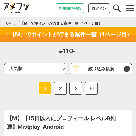
tog
新規無料登録
ログイン
nav
TOP
「【M」でポイントが貯まる案件一覧（1ページ目）
「【M」でポイントが貯まる案件一覧（1ページ目）
110
全
件
絞り込み検索
1
2
【M】【15日以内にプロフィール レベル8到
達】Mistplay_Android