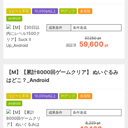
リピート不可
10,000pt以上
Ptアップ
多段階
android
成果条件
条件達成
37,250
pt
59,600
認証済
pt
【M】【累計8000回ゲームクリア】 ぬいぐるみ
はどこ？_Android
リピート不可
10,000pt以上
Ptアップ
多段階
android
成果条件
条件達成
8,220
pt