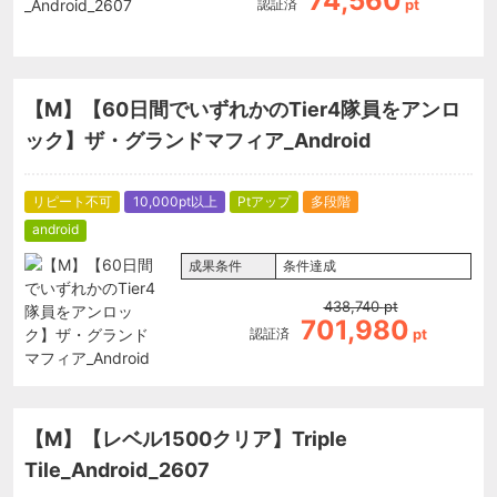
74,560
認証済
pt
【M】【60日間でいずれかのTier4隊員をアンロ
ック】ザ・グランドマフィア_Android
リピート不可
10,000pt以上
Ptアップ
多段階
android
成果条件
条件達成
438,740
pt
701,980
認証済
pt
【M】【レベル1500クリア】Triple
Tile_Android_2607