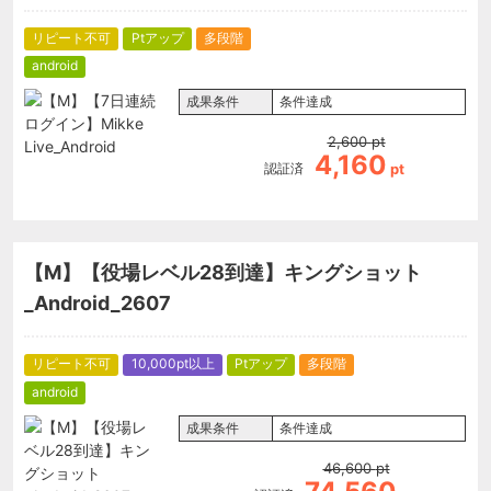
リピート不可
Ptアップ
多段階
android
成果条件
条件達成
2,600
pt
4,160
認証済
pt
【M】【役場レベル28到達】キングショット
_Android_2607
リピート不可
10,000pt以上
Ptアップ
多段階
android
成果条件
条件達成
46,600
pt