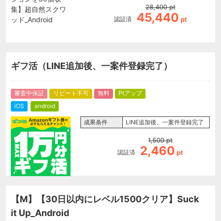
28,400
pt
45,440
認証済
pt
ギフ活（LINE追加後、一案件登録完了）
審査中保証
リピート不可
無料
Ptアップ
iOS
android
成果条件
LINE追加後、一案件登録完了
1,500
pt
2,460
認証済
pt
【M】【30日以内にレベル1500クリア】Suck
it Up_Android