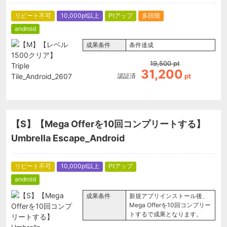
リピート不可
10,000pt以上
Ptアップ
多段階
android
成果条件
条件達成
19,500
pt
31,200
認証済
pt
【S】【Mega Offerを10回コンプリートする】
Umbrella Escape_Android
リピート不可
10,000pt以上
Ptアップ
android
成果条件
新規アプリインストール後、
Mega Offerを10回コンプリー
トするで成果となります。