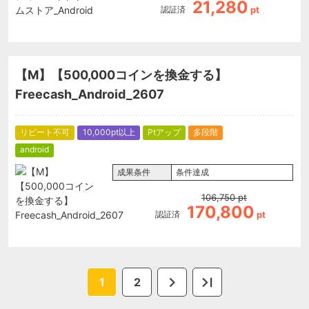
21,280
認証済
pt
【M】【500,000コインを換金する】
Freecash_Android_2607
リピート不可
10,000pt以上
Ptアップ
多段階
android
成果条件
条件達成
106,750
pt
170,800
認証済
pt
1
2