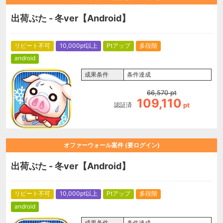
出荷ぶた - 冬ver【Android】
リピート不可
10,000pt以上
Ptアップ
多段階
android
成果条件
条件達成
66,570
pt
109,110
認証済
pt
オファーウォール案件 (要ログイン)
出荷ぶた - 冬ver【Android】
リピート不可
10,000pt以上
Ptアップ
多段階
android
成果条件
条件達成