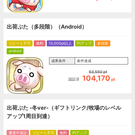
出荷ぶた（多段階）（Android）
リピート不可
無料
10,000pt以上
Ptアップ
多段階
android
成果条件
条件達成
63,550
pt
104,170
認証済
pt
出荷ぶた -冬ver-（ギフトリンク/牧場のレベル
アップ1周目到達）
審査中保証
リピート不可
無料
Ptアップ