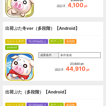
4,100
認証済
pt
出荷ぶた冬ver（多段階）【Android】
リピート不可
10,000pt以上
Ptアップ
多段階
android
成果条件
条件達成
27,400
pt
44,910
認証済
pt
出荷ぶた（多段階）【Android】
リピート不可
10,000pt以上
Ptアップ
多段階