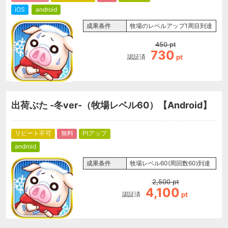
iOS
android
成果条件
牧場のレベルアップ1周目到達
450
pt
730
認証済
pt
出荷ぶた -冬ver-（牧場レベル60）【Android】
リピート不可
無料
Ptアップ
android
成果条件
牧場レベル60(周回数60)到達
2,500
pt
4,100
認証済
pt