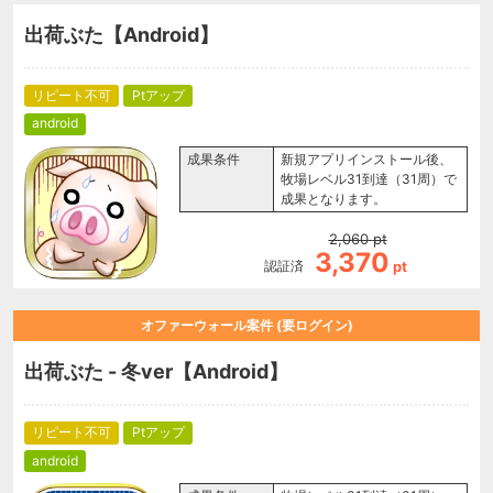
出荷ぶた【Android】
リピート不可
Ptアップ
android
成果条件
新規アプリインストール後、
牧場レベル31到達（31周）で
成果となります。
2,060
pt
3,370
認証済
pt
オファーウォール案件 (要ログイン)
出荷ぶた - 冬ver【Android】
リピート不可
Ptアップ
android