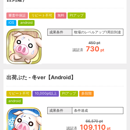
審査中保証
リピート不可
無料
Ptアップ
iOS
android
成果条件
牧場のレベルアップ1周目到達
450
pt
730
認証済
pt
出荷ぶた - 冬ver【Android】
リピート不可
10,000pt以上
Ptアップ
多段階
android
成果条件
条件達成
66,570
pt
109,110
認証済
pt