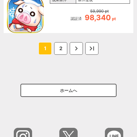
59,990
pt
98,340
認証済
pt
1
2
ホームへ