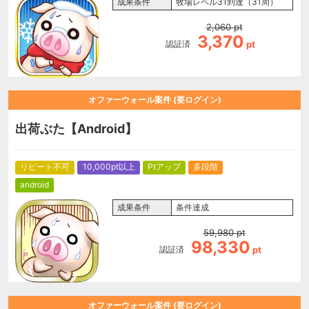
成果条件
牧場レベル31到達（31周）
2,060
pt
3,370
認証済
pt
オファーウォール案件 (要ログイン)
出荷ぶた【Android】
リピート不可
10,000pt以上
Ptアップ
多段階
android
成果条件
条件達成
59,980
pt
98,330
認証済
pt
オファーウォール案件 (要ログイン)