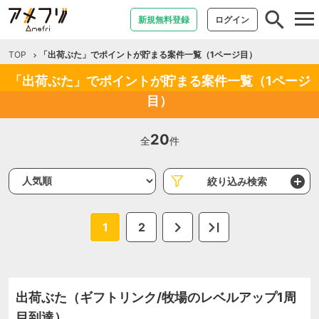
tog
新規無料登録
ログイン
nav
TOP
「出荷ぶた」でポイントが貯まる案件一覧（1ページ目）
「出荷ぶた」でポイントが貯まる案件一覧（1ページ
目）
20
全
件
絞り込み検索
1
2
出荷ぶた（ギフトリンク/牧場のレベルアップ1周
目到達）