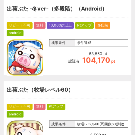
出荷ぶた -冬ver-（多段階）（Android）
リピート不可
無料
10,000pt以上
Ptアップ
多段階
android
成果条件
条件達成
63,550
pt
104,170
認証済
pt
出荷ぶた（牧場レベル60）
リピート不可
無料
Ptアップ
android
成果条件
牧場レベル60(周回数60)到達
2,500
pt