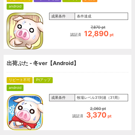
android
成果条件
条件達成
7,870
pt
12,890
認証済
pt
出荷ぶた - 冬ver【Android】
リピート不可
Ptアップ
android
成果条件
牧場レベル31到達（31周）
2,060
pt
3,370
認証済
pt