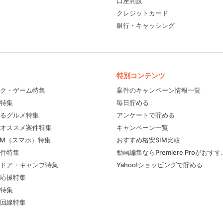
口座開設
クレジットカード
銀行・キャッシング
特別コンテンツ
ク・ゲーム特集
案件のキャンペーン情報一覧
特集
毎日貯める
るグルメ特集
アンケートで貯める
フィール
オススメ案件特集
キャンペーン一覧
IM（スマホ）特集
おすすめ格安SIM比較
件特集
動画編集ならPremiere Proがおす
ドア・キャンプ特集
Yahoo!ショッピングで貯める
応援特集
特集
回線特集