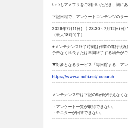
いつもアメフリをご利用いただき、誠にあ
下記日程で、アンケートコンテンツのサー
--------------------------------------------
2026年7月11日(土) 23:30～7月12日(日) 1
（最大18時間半）
--------------------------------------------
※メンテナンス終了時刻は作業の進行状況
予告なく延長または早期終了する場合がご
▼対象となるサービス「毎日貯まる！アン
--------------------------------------------
https://www.amefri.net/research
--------------------------------------------
メンテナンス中は下記の動作が行えなくな
--------------------------------------------
・アンケート一覧が取得できない。
・モニターが回答できない。
--------------------------------------------