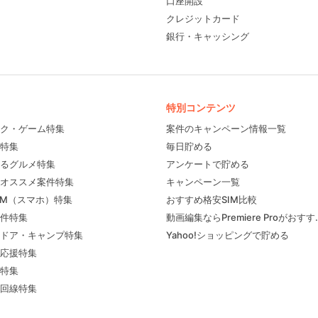
口座開設
クレジットカード
銀行・キャッシング
特別コンテンツ
ク・ゲーム特集
案件のキャンペーン情報一覧
特集
毎日貯める
るグルメ特集
アンケートで貯める
フィール
オススメ案件特集
キャンペーン一覧
IM（スマホ）特集
おすすめ格安SIM比較
件特集
動画編集ならPremiere Proがおす
ドア・キャンプ特集
Yahoo!ショッピングで貯める
応援特集
特集
回線特集