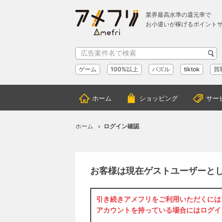
業界最高水準の還元率で
お小遣いが稼げるポイント
ゲーム
100%以上
パズル
tiktok
買
ホーム
ショッピング
サー
ホーム
ログイン確認
お客様は現在ゲストユーザーと
引き続きアメフリをご利用いただくには
アカウントを持っている場合には
ログイ