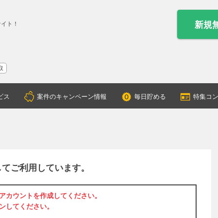
新規
サイト！
取
ビス
案件のキャンペーン情報
毎日貯める
特集コ
してご利用しています。
アカウントを作成
してください。
ン
してください。