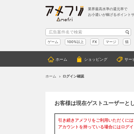
業界最高水準の還元率で
お小遣いが稼げるポイント
ゲーム
100%以上
FX
マージ
猫
ホーム
ショッピング
サー
ホーム
ログイン確認
お客様は現在ゲストユーザーと
引き続きアメフリをご利用いただくには
アカウントを持っている場合には
ログイ