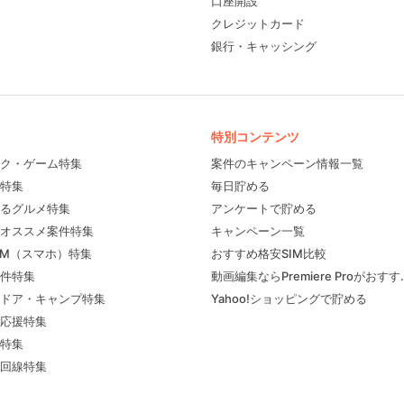
口座開設
クレジットカード
銀行・キャッシング
特別コンテンツ
ク・ゲーム特集
案件のキャンペーン情報一覧
特集
毎日貯める
るグルメ特集
アンケートで貯める
フィール
オススメ案件特集
キャンペーン一覧
IM（スマホ）特集
おすすめ格安SIM比較
件特集
動画編集ならPremiere Proがおす
ドア・キャンプ特集
Yahoo!ショッピングで貯める
応援特集
特集
回線特集