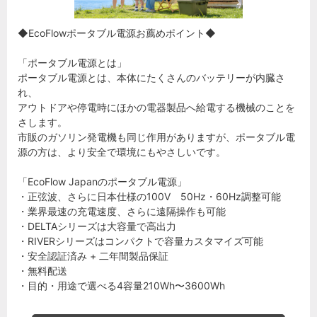
◆EcoFlowポータブル電源お薦めポイント◆
「ポータブル電源とは」
ポータブル電源とは、本体にたくさんのバッテリーが内臓さ
れ、
アウトドアや停電時にほかの電器製品へ給電する機械のことを
さします。
市販のガソリン発電機も同じ作用がありますが、ポータブル電
源の方は、より安全で環境にもやさしいです。
「EcoFlow Japanのポータブル電源」
・正弦波、さらに日本仕様の100V 50Hz・60Hz調整可能
・業界最速の充電速度、さらに遠隔操作も可能
・DELTAシリーズは大容量で高出力
・RIVERシリーズはコンパクトで容量カスタマイズ可能
・安全認証済み + 二年間製品保証
・無料配送
・目的・用途で選べる4容量210Wh〜3600Wh