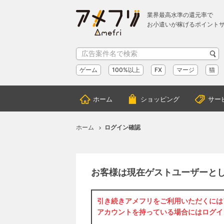
業界最高水準の還元率で
お小遣いが稼げるポイント
ゲーム
100%以上
FX
マージ
猫
ホーム
ショッピング
サー
ホーム
ログイン確認
お客様は現在ゲストユーザーと
引き続きアメフリをご利用いただくには
アカウントを持っている場合には
ログイ