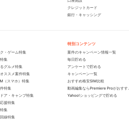
口座開設
クレジットカード
銀行・キャッシング
特別コンテンツ
ク・ゲーム特集
案件のキャンペーン情報一覧
特集
毎日貯める
るグルメ特集
アンケートで貯める
フィール
オススメ案件特集
キャンペーン一覧
IM（スマホ）特集
おすすめ格安SIM比較
件特集
動画編集ならPremiere Proがおす
ドア・キャンプ特集
Yahoo!ショッピングで貯める
応援特集
特集
回線特集