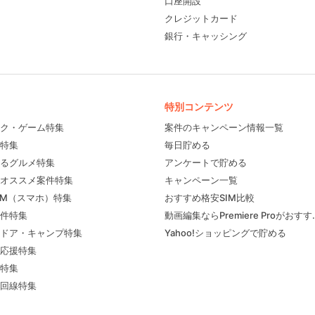
口座開設
クレジットカード
銀行・キャッシング
特別コンテンツ
ク・ゲーム特集
案件のキャンペーン情報一覧
特集
毎日貯める
るグルメ特集
アンケートで貯める
フィール
オススメ案件特集
キャンペーン一覧
IM（スマホ）特集
おすすめ格安SIM比較
件特集
動画編集ならPremiere Proがおす
ドア・キャンプ特集
Yahoo!ショッピングで貯める
応援特集
特集
回線特集