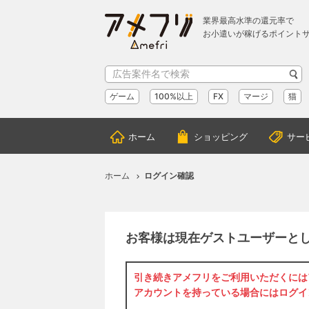
業界最高水準の還元率で
お小遣いが稼げるポイント
ゲーム
100%以上
FX
マージ
猫
ホーム
ショッピング
サー
ホーム
ログイン確認
お客様は現在ゲストユーザーと
引き続きアメフリをご利用いただくには
アカウントを持っている場合には
ログイ