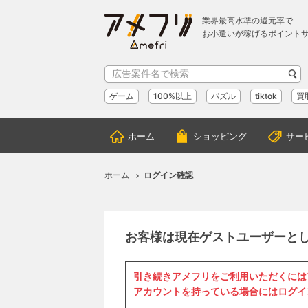
業界最高水準の還元率で
お小遣いが稼げるポイント
ゲーム
100%以上
パズル
tiktok
買
ホーム
ショッピング
サー
ホーム
ログイン確認
お客様は現在ゲストユーザーと
引き続きアメフリをご利用いただくには
アカウントを持っている場合には
ログイ