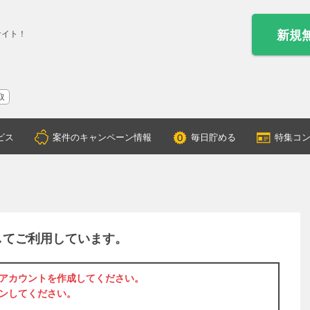
新規
サイト！
取
ビス
案件のキャンペーン情報
毎日貯める
特集コ
してご利用しています。
アカウントを作成
してください。
ン
してください。