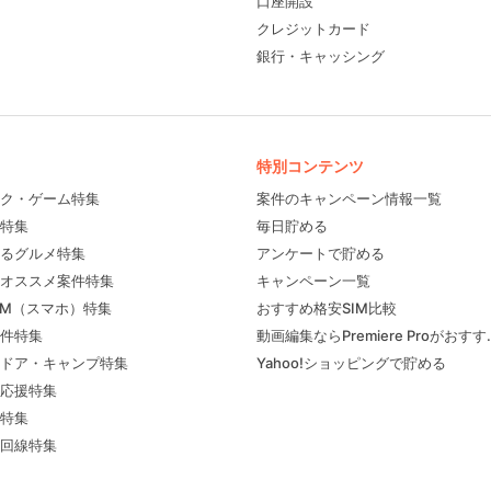
口座開設
クレジットカード
銀行・キャッシング
特別コンテンツ
ク・ゲーム特集
案件のキャンペーン情報一覧
特集
毎日貯める
るグルメ特集
アンケートで貯める
フィール
オススメ案件特集
キャンペーン一覧
IM（スマホ）特集
おすすめ格安SIM比較
件特集
動画編集ならPremiere Proがおす
ドア・キャンプ特集
Yahoo!ショッピングで貯める
応援特集
特集
回線特集