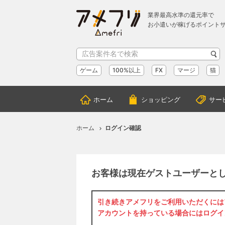
業界最高水準の還元率で
お小遣いが稼げるポイント
ゲーム
100%以上
FX
マージ
猫
ホーム
ショッピング
サー
ホーム
ログイン確認
お客様は現在ゲストユーザーと
引き続きアメフリをご利用いただくには
アカウントを持っている場合には
ログイ