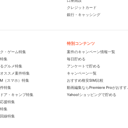
口座開設
クレジットカード
銀行・キャッシング
特別コンテンツ
ク・ゲーム特集
案件のキャンペーン情報一覧
特集
毎日貯める
るグルメ特集
アンケートで貯める
フィール
オススメ案件特集
キャンペーン一覧
IM（スマホ）特集
おすすめ格安SIM比較
件特集
動画編集ならPremiere Proがおす
ドア・キャンプ特集
Yahoo!ショッピングで貯める
応援特集
特集
回線特集