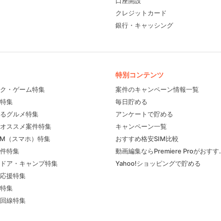
口座開設
クレジットカード
銀行・キャッシング
特別コンテンツ
ク・ゲーム特集
案件のキャンペーン情報一覧
特集
毎日貯める
るグルメ特集
アンケートで貯める
フィール
オススメ案件特集
キャンペーン一覧
IM（スマホ）特集
おすすめ格安SIM比較
件特集
動画編集ならPremiere Proがおす
ドア・キャンプ特集
Yahoo!ショッピングで貯める
応援特集
特集
回線特集