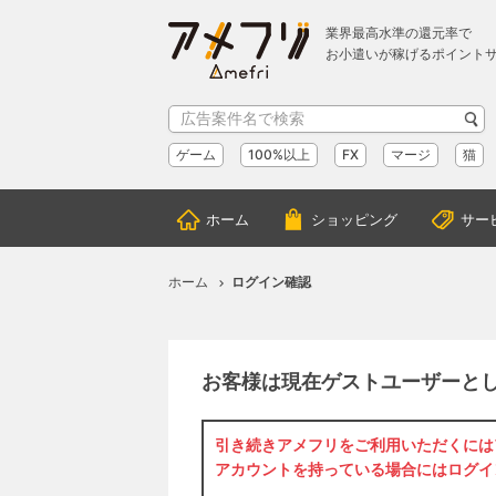
業界最高水準の還元率で
お小遣いが稼げるポイント
ゲーム
100%以上
FX
マージ
猫
ホーム
ショッピング
サー
ホーム
ログイン確認
お客様は現在ゲストユーザーと
引き続きアメフリをご利用いただくには
アカウントを持っている場合には
ログイ