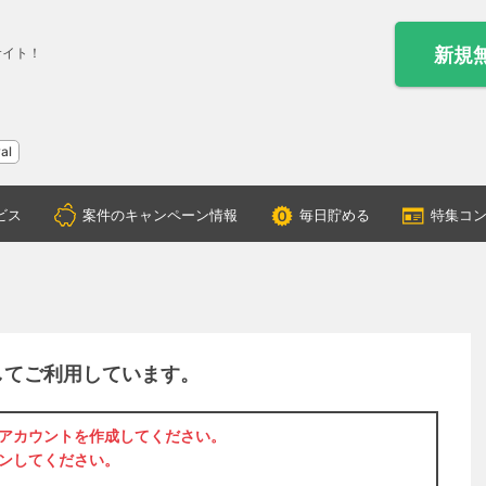
新規
サイト！
al
ビス
案件のキャンペーン情報
毎日貯める
特集コ
してご利用しています。
アカウントを作成
してください。
ン
してください。