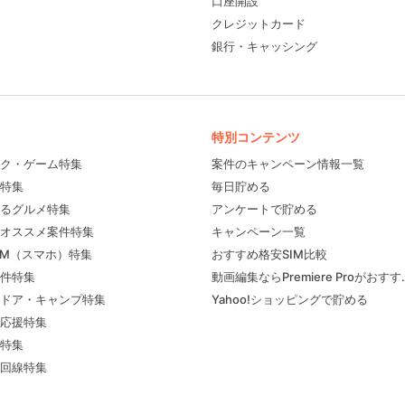
口座開設
クレジットカード
銀行・キャッシング
特別コンテンツ
ク・ゲーム特集
案件のキャンペーン情報一覧
特集
毎日貯める
るグルメ特集
アンケートで貯める
フィール
オススメ案件特集
キャンペーン一覧
IM（スマホ）特集
おすすめ格安SIM比較
件特集
動画編集ならPremiere Proがおす
ドア・キャンプ特集
Yahoo!ショッピングで貯める
応援特集
特集
回線特集