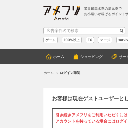
業界最高水準の還元率で
お小遣いが稼げるポイント
ゲーム
100%以上
FX
マージ
surviv
ホーム
ショッピング
サー
ホーム
ログイン確認
お客様は現在ゲストユーザーと
引き続きアメフリをご利用いただくには
アカウントを持っている場合には
ログイ